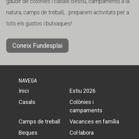
gaudir de colònies i casals d'estiu, campaments a la
natura, camps de treball,... preparem activitats per a
tots els gustos i butxaques!
Coneix Fundesplai
NAVEGA
Inici
Estiu 2026
Casals
Colònies i
campaments
Camps de treball
Vacances en família
Beques
Col·labora