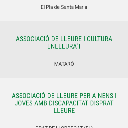
Butlletins
El Pla de Santa Maria
Diari de la Fundació
Fundesplai als mitjans
Xarxes socials
ASSOCIACIÓ DE LLEURE I CULTURA
ENLLEURA'T
COL·LABORA
MATARÓ
Fes voluntariat
Fes un donatiu
Treballa amb nosaltres
ASSOCIACIÓ DE LLEURE PER A NENS I
JOVES AMB DISCAPACITAT DISPRAT
LLEURE