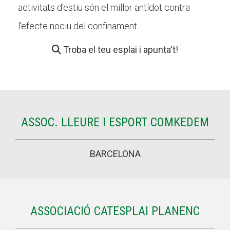
activitats d'estiu són el millor antídot contra
l’efecte nociu del confinament.
CONEIX FUNDESPLAI
Troba el teu esplai i apunta't!
La Fundació
L'equip
Missió i valors
ASSOC. LLEURE I ESPORT COMKEDEM
Els comptes clars
Memòria d'activitats
BARCELONA
Proposta educativa
ACTUALITAT
ASSOCIACIÓ CATESPLAI PLANENC
Notícies