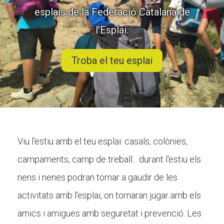
CASES DE COLÒNIES
esplais de la Federació Catalana de
l'Esplai.
ACCIÓ SOCIAL I JOVES
Troba el teu esplai
ESPLAIS
SUPORT TERCER SECTOR
Viu l'estiu amb el teu esplai: casals, colònies,
campaments, camp de treball... durant l'estiu els
nens i nenes podran tornar a gaudir de les
activitats amb l'esplai, on tornaran jugar amb els
amics i amigues amb seguretat i prevenció. Les