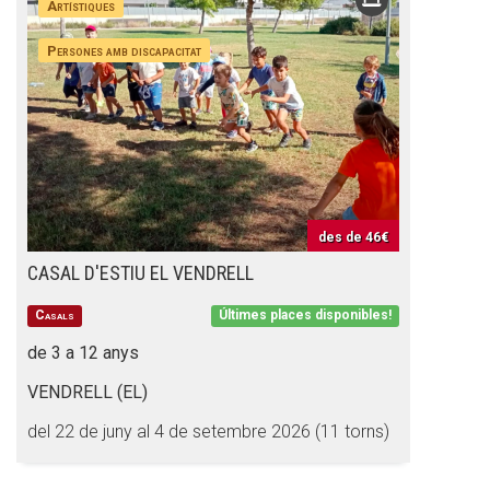
Artístiques
Butlletins
Persones amb discapacitat
Diari de la Fundació
Fundesplai als mitjans
Xarxes socials
COL·LABORA
des de
46€
Fes voluntariat
CASAL D'ESTIU EL VENDRELL
Fes un donatiu
Casals
Últimes places disponibles!
Treballa amb nosaltres
de 3 a 12 anys
VENDRELL (EL)
del 22 de juny al 4 de setembre 2026 (11 torns)