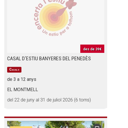
CONEIX FUNDESPLAI
La Fundació
L'equip
des de
39€
Missió i valors
CASAL D'ESTIU BANYERES DEL PENEDÈS
Els comptes clars
Casals
Memòria d'activitats
de 3 a 12 anys
EL MONTMELL
Proposta educativa
del 22 de juny al 31 de juliol 2026 (6 torns)
ACTUALITAT
Notícies