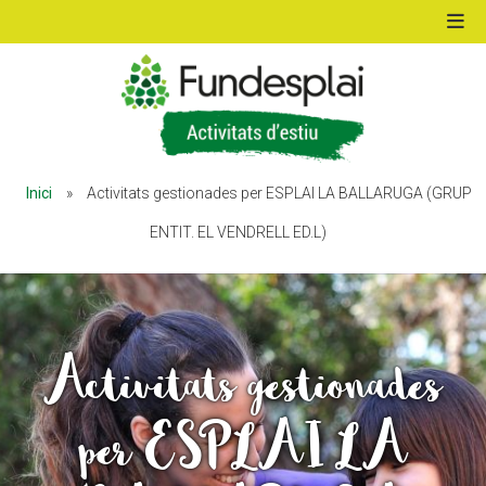
ACTIVITATS D'ESTIU
Inici
»
Activitats gestionades per ESPLAI LA BALLARUGA (GRUP
MÓN ESCOLAR
ENTIT. EL VENDRELL ED.L)
ALBERG CENTRE ESPLAI
Activitats gestionades
FORMACIÓ
per ESPLAI LA