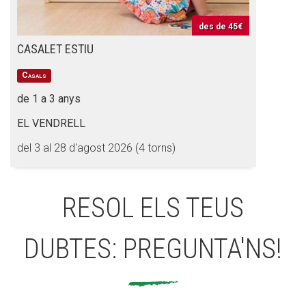
des de
45€
CASALET ESTIU
Casals
de 1 a 3 anys
EL VENDRELL
del 3 al 28 d'agost 2026 (4 torns)
RESOL ELS TEUS
DUBTES: PREGUNTA'NS!