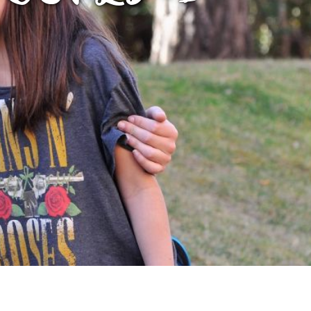
Fes un donatiu
Treballa amb nosaltres