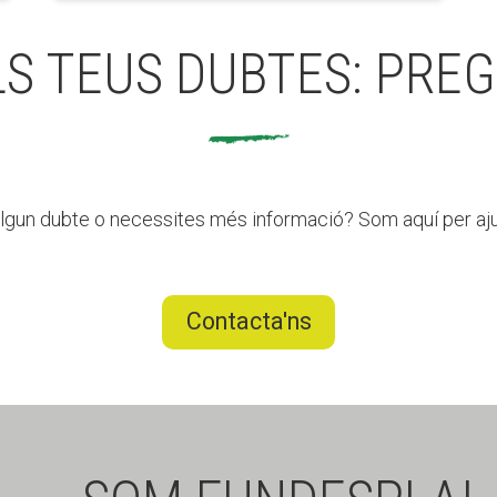
LS TEUS DUBTES: PREG
lgun dubte o necessites més informació? Som aquí per aju
Contacta'ns