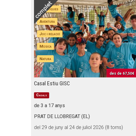
Artístiques
Aventura
Joc i relació
Música
Natura
des de
67,50€
Casal Estiu GISC
Casals
de 3 a 17 anys
PRAT DE LLOBREGAT (EL)
del 29 de juny al 24 de juliol 2026 (8 torns)