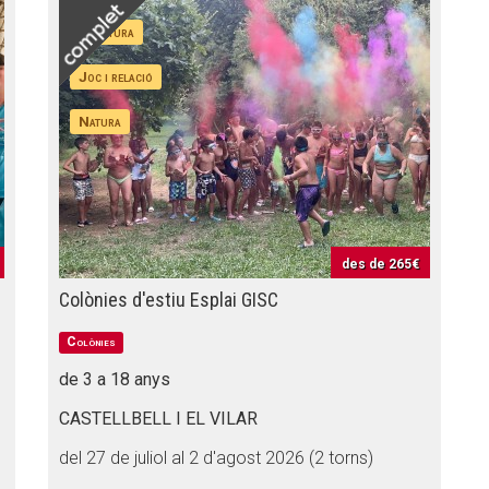
Aventura
Joc i relació
Natura
des de
265€
Colònies d'estiu Esplai GISC
Colònies
de 3 a 18 anys
CASTELLBELL I EL VILAR
del 27 de juliol al 2 d'agost 2026 (2 torns)