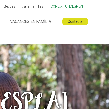
p
Beques
Intranet famílies
CONEIX FUNDESPLAI
VACANCES EN FAMÍLIA
Contacta
 ESPLAI
FORMACIÓ
SUPORT TERCER SECTOR
per ESPLAI
LABORA
Fes voluntariat