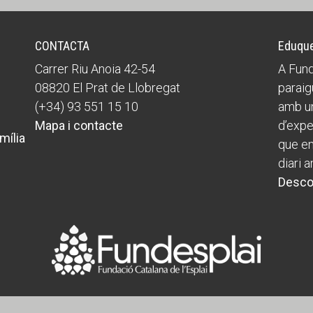
CONTACTA
Eduque
Carrer Riu Anoia 42-54
A Fund
08820 El Prat de Llobregat
paraig
(+34) 93 551 15 10
amb un
Mapa i contacte
d’expe
mília
que ens
diari a
Desco