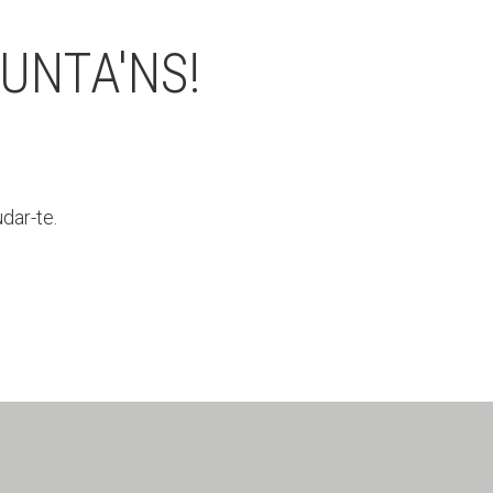
UNTA'NS!
dar-te.