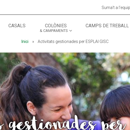
Suma't a l'equi
CASALS
COLÒNIES
CAMPS DE TREBALL
& CAMPAMENTS
MÓN ESCOLAR
ALBERG CENTRE
Inici
»
Activitats gestionades per ESPLAI GISC
CCIÓ SOCIAL I JOVES
ESPLAIS
s gestionades 
ACTUALITAT
COL·
Notícies