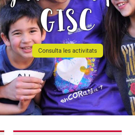
Butlletins
GISC
ors
Diari de la Fundació
clars
Fundesplai als mitjans
tivitats
Xarxes socials
ucativa
Consulta les activitats