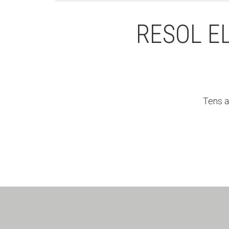
RESOL E
Tens a