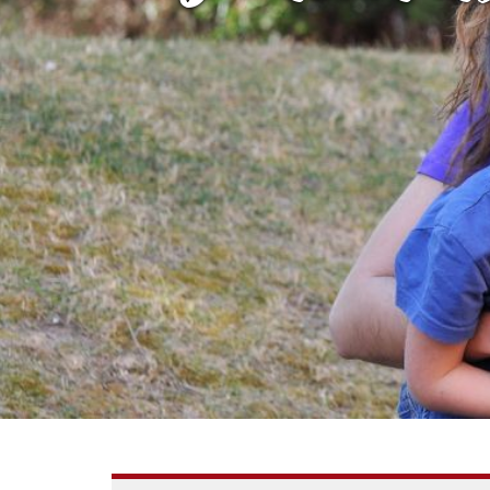
L'equip
Missió i val
Els comptes 
Memòria d'ac
Proposta ed