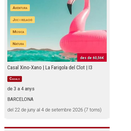
Aventura
Joc i relació
Música
Natura
des de
60,56€
Casal Xino-Xano | La Farigola del Clot | I3
Casals
de 3 a 4 anys
BARCELONA
del 22 de juny al 4 de setembre 2026 (7 torns)