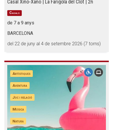
Casal Xino-Xano | La Farigola del Clot | 2n
Casals
de 7 a 9 anys
BARCELONA
del 22 de juny al 4 de setembre 2026 (7 torns)
Artístiques
Aventura
Joc i relació
Música
Natura