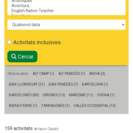
CASES DE COLÒNIES
Període
ACCIÓ SOCIAL I JOVES
Activitats inclusives
ESPLAIS
Cercar
Afina la cerca:
ALT CAMP (1)
ALT PENEDÈS (1)
ANOIA (3)
SUPORT TERCER SECTOR
BAIX LLOBREGAT (21)
BAIX PENEDÈS (7)
BARCELONA (1)
BARCELONÈS (80)
GIRONES (15)
MARESME (11)
OSONA (1)
RIERA D'EBRE (1)
TARRAGONÈS (1)
VALLÈS OCCIDENTAL (10)
159 activitats
de tipus Casals