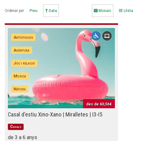
Ordenar per
Preu
Data
Mosaic
Llista
CONEIX FUNDESPLAI
Artístiques
La Fundació
Aventura
L'equip
Missió i valors
Joc i relació
Els comptes clars
Música
Memòria d'activitats
Natura
Proposta educativa
des de
60,56€
Casal d'estiu Xino-Xano | Miralletes | I3-I5
ACTUALITAT
Casals
Notícies
de 3 a 6 anys