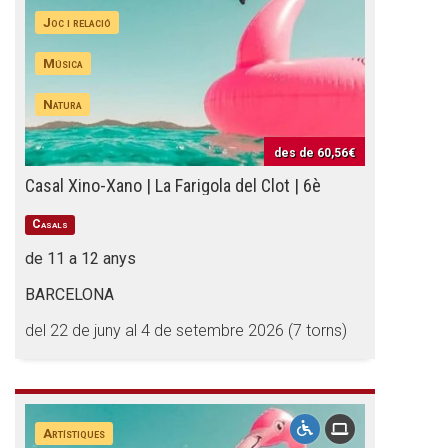
Joc i relació
Música
Natura
des de
60,56€
Casal Xino-Xano | La Farigola del Clot | 6è
Casals
de 11 a 12 anys
BARCELONA
del 22 de juny al 4 de setembre 2026 (7 torns)
Artístiques