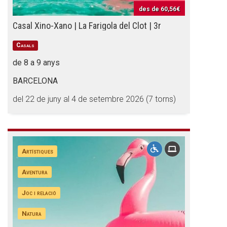
des de
60,56€
Casal Xino-Xano | La Farigola del Clot | 3r
Casals
de 8 a 9 anys
BARCELONA
del 22 de juny al 4 de setembre 2026 (7 torns)
Artístiques
Aventura
Joc i relació
Natura