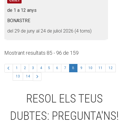
Casals
de 1 a 12 anys
BONASTRE
del 29 de juny al 24 de juliol 2026 (4 torns)
Mostrant resultats 85 - 96 de 159
(actual)
1
2
3
4
5
6
7
8
9
10
11
12
13
14
RESOL ELS TEUS
DUBTES: PREGUNTA'NS!