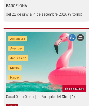
Butlletins
BARCELONA
Diari de la Fundació
del 22 de juny al 4 de setembre 2026 (9 torns)
Fundesplai als mitjans
Xarxes socials
Artístiques
COL·LABORA
Aventura
Fes voluntariat
Joc i relació
Fes un donatiu
Música
Treballa amb nosaltres
Natura
des de
60,56€
Casal Xino-Xano | La Farigola del Clot | 1r
Casals