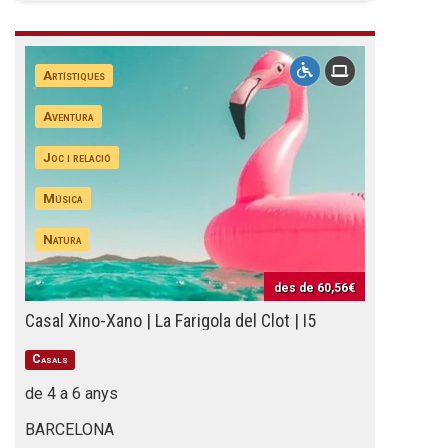
Artístiques
Aventura
Joc i relació
Música
Natura
des de
60,56€
Casal Xino-Xano | La Farigola del Clot | I5
Casals
de 4 a 6 anys
BARCELONA