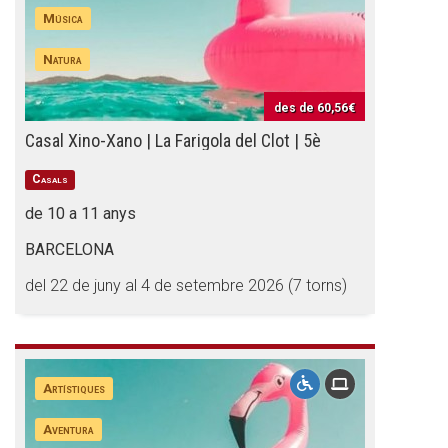
Música
Natura
des de
60,56€
Casal Xino-Xano | La Farigola del Clot | 5è
Casals
de 10 a 11 anys
BARCELONA
del 22 de juny al 4 de setembre 2026 (7 torns)
Artístiques
Aventura