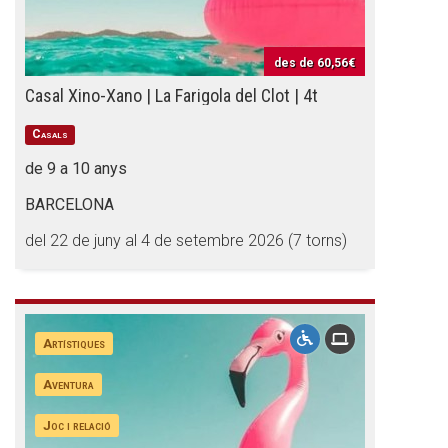
des de
60,56€
Casal Xino-Xano | La Farigola del Clot | 4t
Casals
de 9 a 10 anys
BARCELONA
del 22 de juny al 4 de setembre 2026 (7 torns)
Artístiques
Aventura
Joc i relació