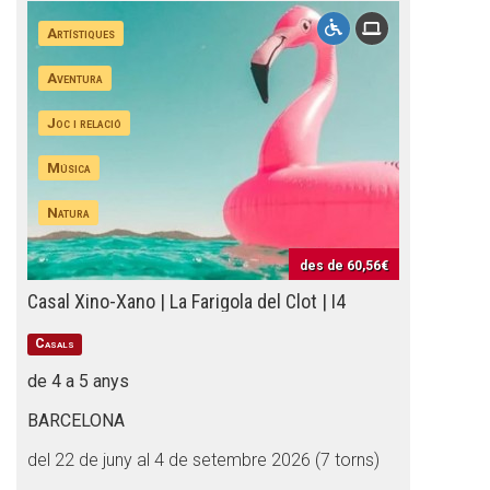
Artístiques
Aventura
Joc i relació
Música
Natura
des de
60,56€
Casal Xino-Xano | La Farigola del Clot | I4
Casals
de 4 a 5 anys
BARCELONA
del 22 de juny al 4 de setembre 2026 (7 torns)