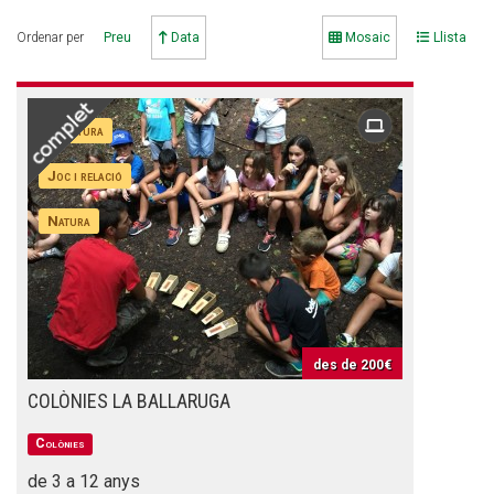
Ordenar per
Preu
Data
Mosaic
Llista
CONEIX FUNDESPLAI
Aventura
La Fundació
Joc i relació
L'equip
Missió i valors
Natura
Els comptes clars
Memòria d'activitats
Proposta educativa
des de
200€
COLÒNIES LA BALLARUGA
ACTUALITAT
Colònies
Notícies
de 3 a 12 anys