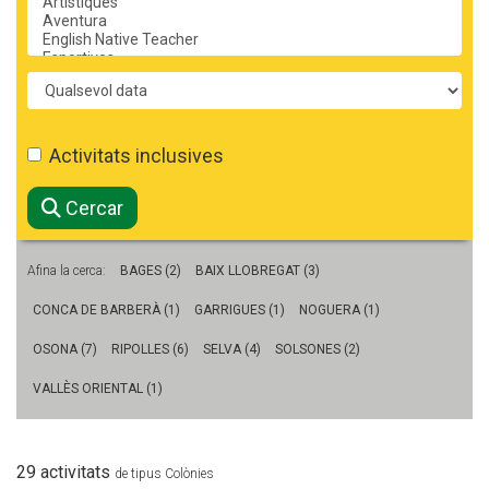
CASES DE COLÒNIES
Període
ACCIÓ SOCIAL I JOVES
Activitats inclusives
ESPLAIS
Cercar
Afina la cerca:
BAGES (2)
BAIX LLOBREGAT (3)
SUPORT TERCER SECTOR
CONCA DE BARBERÀ (1)
GARRIGUES (1)
NOGUERA (1)
OSONA (7)
RIPOLLES (6)
SELVA (4)
SOLSONES (2)
VALLÈS ORIENTAL (1)
29 activitats
de tipus Colònies