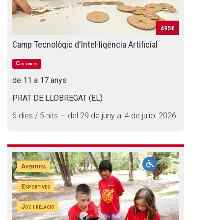
495€
Camp Tecnològic d'Intel·ligència Artificial
Colònies
de 11 a 17 anys
PRAT DE LLOBREGAT (EL)
6 dies / 5 nits — del 29 de juny al 4 de juliol 2026
Aventura
Esportives
Joc i relació