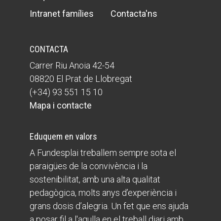
Intranet famílies
Contacta'ns
CONTACTA
Carrer Riu Anoia 42-54
08820 El Prat de Llobregat
(+34) 93 551 15 10
Mapa i contacte
Eduquem en valors
A Fundesplai treballem sempre sota el
paraigües de la convivència i la
sostenibilitat, amb una alta qualitat
pedagògica, molts anys d’experiència i
grans dosis d’alegria. Un fet que ens ajuda
a posar fil a l'agulla en el treball diari amb