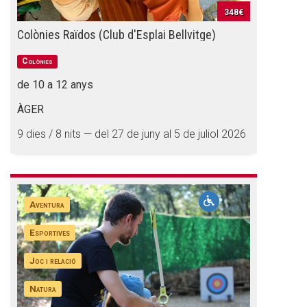
348€
Colònies Raïdos (Club d'Esplai Bellvitge)
Colònies
de 10 a 12 anys
ÀGER
9 dies / 8 nits — del 27 de juny al 5 de juliol 2026
Aventura
Esportives
Joc i relació
Natura