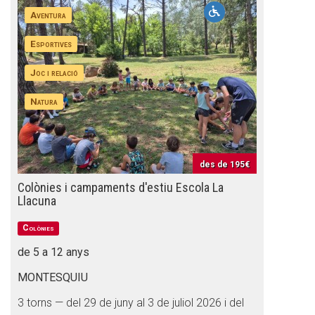
Aventura
Esportives
Joc i relació
Natura
des de
195€
Colònies i campaments d'estiu Escola La
Llacuna
Colònies
de 5 a 12 anys
MONTESQUIU
3 torns — del 29 de juny al 3 de juliol 2026 i del