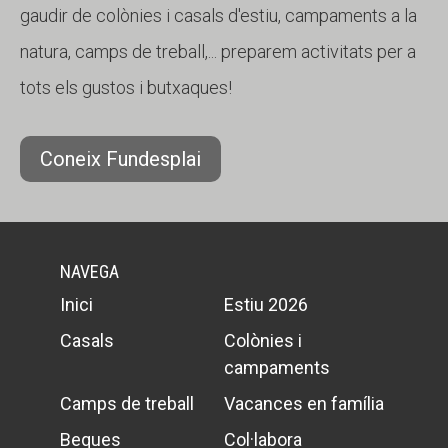
gaudir de colònies i casals d'estiu, campaments a la
natura, camps de treball,... preparem activitats per a
tots els gustos i butxaques!
Coneix Fundesplai
NAVEGA
Inici
Estiu 2026
Casals
Colònies i
campaments
Camps de treball
Vacances en família
Beques
Col·labora