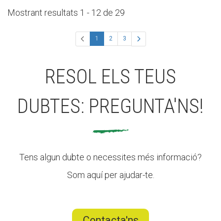
Mostrant resultats 1 - 12 de 29
(actual)
1
2
3
RESOL ELS TEUS
DUBTES: PREGUNTA'NS!
Tens algun dubte o necessites més informació?
Som aquí per ajudar-te.
Contacta'ns