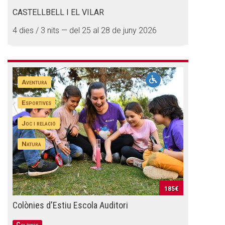
Butlletins
CASTELLBELL I EL VILAR
Diari de la Fundació
4 dies / 3 nits — del 25 al 28 de juny 2026
Fundesplai als mitjans
Xarxes socials
Aventura
COL·LABORA
Esportives
Fes voluntariat
Joc i relació
Fes un donatiu
Natura
Treballa amb nosaltres
185€
Colònies d'Estiu Escola Auditori
Colònies