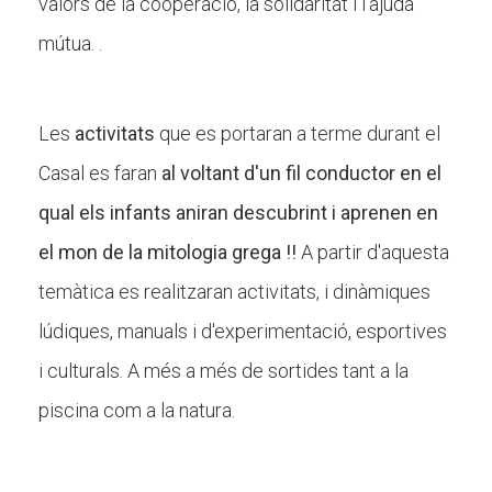
valors de la cooperació, la solidaritat i l'ajuda
Butlletins
mútua. .
Diari de la Fundació
Fundesplai als mitjans
Les
activitats
que es portaran a terme durant el
Xarxes socials
Casal es faran
al voltant d'un fil conductor
en el
COL·LABORA
qual els infants aniran descubrint i aprenen en
el mon de la mitologia grega !!
A partir d'aquesta
Fes voluntariat
temàtica es realitzaran activitats, i dinàmiques
Fes un donatiu
lúdiques, manuals i d'experimentació, esportives
Treballa amb nosaltres
i culturals. A més a més de sortides tant a la
piscina com a la natura.