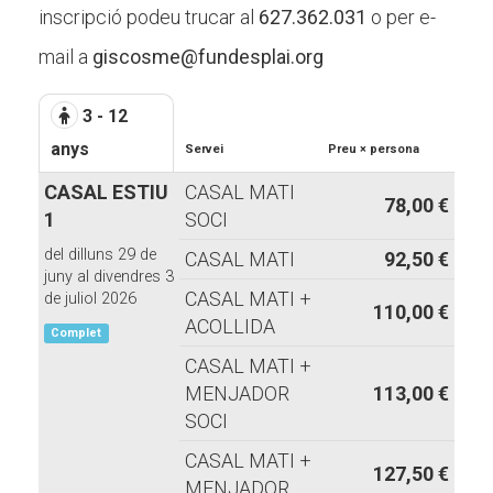
inscripció podeu trucar al
627.362.031
o per e-
mail a
giscosme@fundesplai.org
3 - 12
anys
Servei
Preu × persona
CASAL ESTIU
CASAL MATI
78,00 €
1
SOCI
del dilluns 29 de
CASAL MATI
92,50 €
juny al divendres 3
CASAL MATI +
de juliol 2026
110,00 €
ACOLLIDA
Complet
CASAL MATI +
MENJADOR
113,00 €
SOCI
CASAL MATI +
127,50 €
MENJADOR