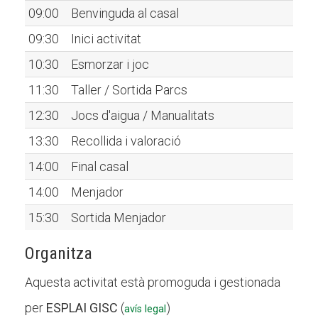
09:00
Benvinguda al casal
09:30
Inici activitat
10:30
Esmorzar i joc
11:30
Taller / Sortida Parcs
12:30
Jocs d'aigua / Manualitats
13:30
Recollida i valoració
14:00
Final casal
14:00
Menjador
15:30
Sortida Menjador
Organitza
Aquesta activitat està promoguda i gestionada
per
ESPLAI GISC
(
)
avís legal