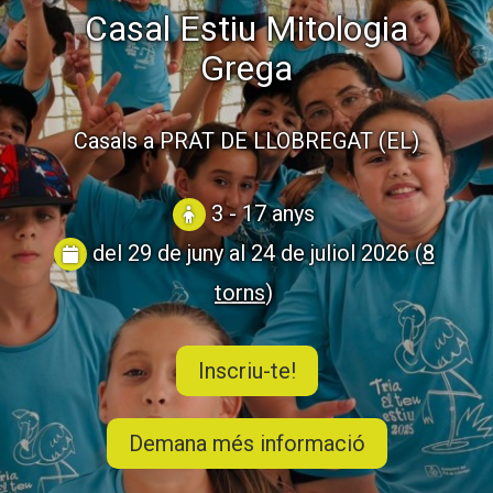
CASES DE COLÒNIES
Casal Estiu Mitologia
Grega
ACCIÓ SOCIAL I JOVES
Casals a PRAT DE LLOBREGAT (EL)
ESPLAIS
3 - 17 anys
del 29 de juny al 24 de juliol 2026 (
8
SUPORT TERCER SECTOR
torns
)
Inscriu-te!
Demana més informació