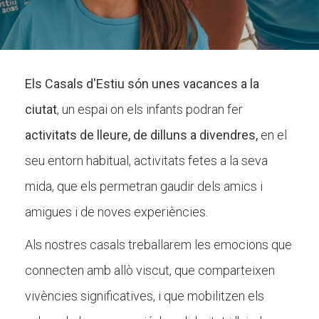
CONEIX FUNDESPLAI
Els Casals d'Estiu són unes vacances a la
La Fundació
ciutat
, un espai on els infants podran fer
L'equip
activitats de lleure, de dilluns a divendres,
en el
Missió i valors
seu entorn habitual, activitats fetes a la seva
Els comptes clars
mida, que els permetran gaudir dels amics i
Memòria d'activitats
amigues i de noves experiències.
Proposta educativa
Als nostres casals treballarem les emocions que
ACTUALITAT
connecten amb allò viscut, que comparteixen
vivències significatives, i que mobilitzen els
Notícies