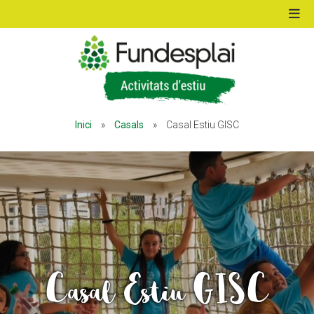
ACTIVITATS D'ESTIU
Inici
»
Casals
»
Casal Estiu GISC
MÓN ESCOLAR
ALBERG CENTRE ESPLAI
FORMACIÓ
Casal Estiu GISC