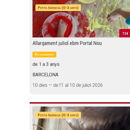
Petita Infància (0-3 anys)
72€
Allargament juliol ebm Portal Nou
Allargaments
de 1 a 3 anys
BARCELONA
10 dies — de l'1 al 10 de juliol 2026
Petita Infància (0-3 anys)