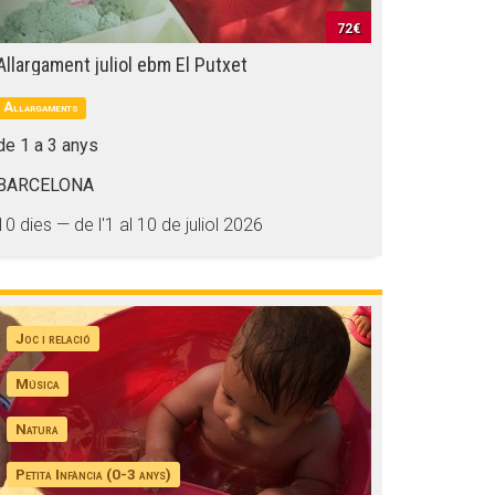
72€
Allargament juliol ebm El Putxet
Allargaments
de 1 a 3 anys
BARCELONA
10 dies — de l'1 al 10 de juliol 2026
Joc i relació
Música
Natura
Petita Infància (0-3 anys)