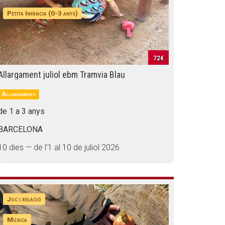
Petita Infància (0-3 anys)
72€
Allargament juliol ebm Tramvia Blau
Allargaments
de 1 a 3 anys
BARCELONA
10 dies — de l'1 al 10 de juliol 2026
Joc i relació
Música