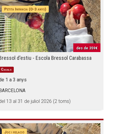
Petita Infància (0-3 anys)
des de
359€
Bressol d'estiu - Escola Bressol Carabassa
Casals
de 1 a 3 anys
BARCELONA
del 13 al 31 de juliol 2026 (2 torns)
Joc i relació