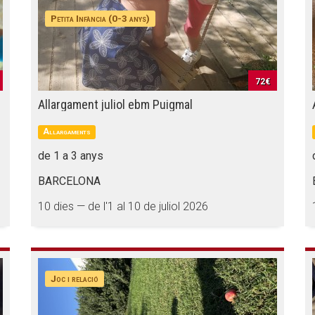
Petita Infància (0-3 anys)
72€
Allargament juliol ebm Puigmal
Allargaments
de 1 a 3 anys
BARCELONA
10 dies — de l'1 al 10 de juliol 2026
Joc i relació