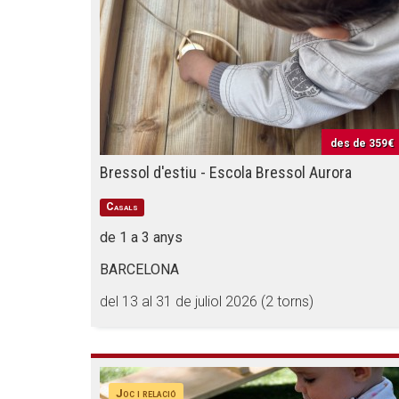
des de
359€
Bressol d'estiu - Escola Bressol Aurora
Casals
de 1 a 3 anys
BARCELONA
del 13 al 31 de juliol 2026 (2 torns)
Joc i relació