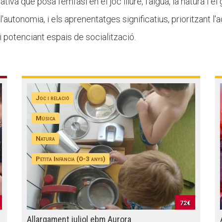
tiva que posa l'èmfasi en el joc lliure, l'aigua, la natura i 
autonomia, i els aprenentatges significatius, prioritzant l'ac
 i potenciant espais de socialització.
Joc i relació
Música
Natura
Petita Infància (0-3 anys)
72€
Allargament juliol ebm Aurora