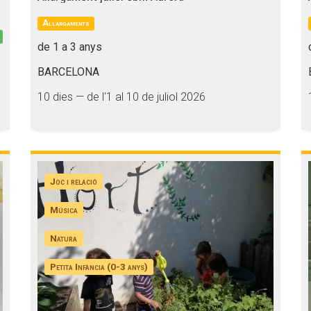
Allargaments
de 1 a 3 anys
BARCELONA
10 dies — de l'1 al 10 de juliol 2026
Joc i relació
Música
Natura
Petita Infància (0-3 anys)