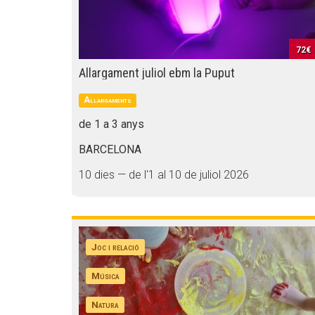
72€
Allargament juliol ebm la Puput
Allargaments
de 1 a 3 anys
BARCELONA
10 dies — de l'1 al 10 de juliol 2026
Joc i relació
Música
Natura