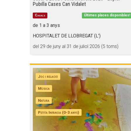
Pubilla Cases Can Vidalet
Casals
Últimes places disponibles!
de 1 a 3 anys
HOSPITALET DE LLOBREGAT (L')
del 29 de juny al 31 de juliol 2026 (5 torns)
Joc i relació
Música
Natura
Petita Infància (0-3 anys)