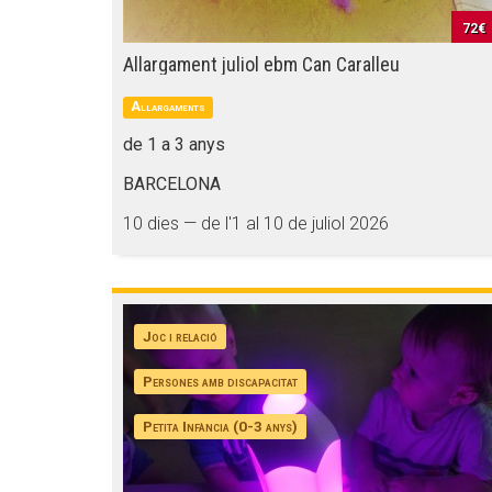
72€
Allargament juliol ebm Can Caralleu
Allargaments
de 1 a 3 anys
BARCELONA
10 dies — de l'1 al 10 de juliol 2026
Joc i relació
Persones amb discapacitat
Petita Infància (0-3 anys)