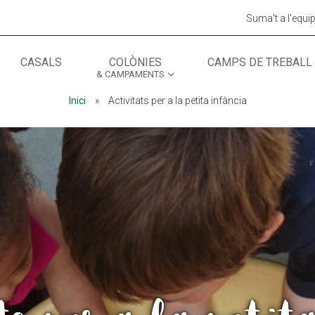
Suma't a l'equi
CASALS
COLÒNIES
CAMPS DE TREBALL
& CAMPAMENTS
MÓN ESCOLAR
ALBERG CENTRE
Inici
»
Activitats per a la petita infància
CCIÓ SOCIAL I JOVES
ESPLAIS
ACTUALITAT
COL·
Notícies