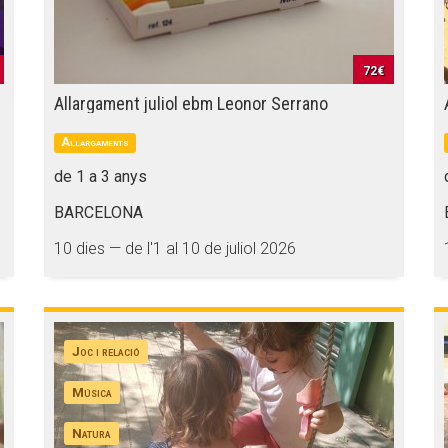
72€
Allargament juliol ebm Leonor Serrano
Allargaments
de 1 a 3 anys
BARCELONA
10 dies — de l'1 al 10 de juliol 2026
Joc i relació
Música
Natura