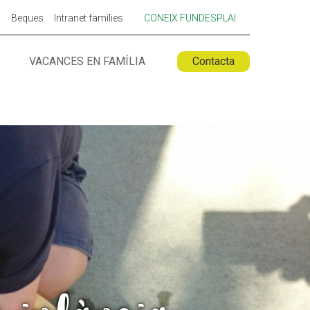
p
Beques
Intranet famílies
CONEIX FUNDESPLAI
VACANCES EN FAMÍLIA
Contacta
 ESPLAI
FORMACIÓ
SUPORT TERCER SECTOR
LABORA
Fes voluntariat