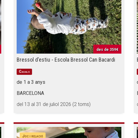
des de
359€
Bressol d'estiu - Escola Bressol Can Bacardi
Casals
de 1 a 3 anys
BARCELONA
del 13 al 31 de juliol 2026 (2 torns)
Joc i relació