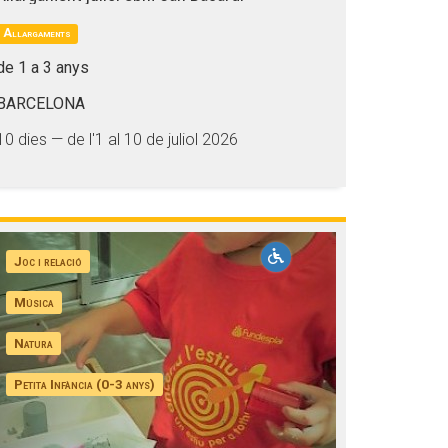
Allargaments
de 1 a 3 anys
BARCELONA
10 dies — de l'1 al 10 de juliol 2026
Joc i relació
Música
Natura
Petita Infància (0-3 anys)