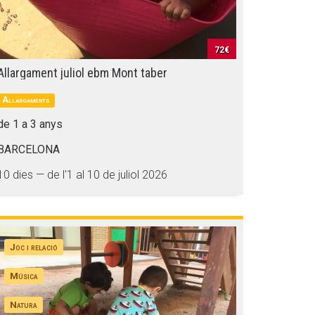
72€
Allargament juliol ebm Mont taber
Allargaments
de 1 a 3 anys
BARCELONA
10 dies — de l'1 al 10 de juliol 2026
Joc i relació
Música
Natura