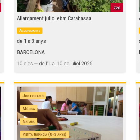
72€
Allargament juliol ebm Carabassa
Allargaments
de 1 a 3 anys
BARCELONA
10 dies — de l'1 al 10 de juliol 2026
Joc i relació
Música
Natura
Petita Infància (0-3 anys)