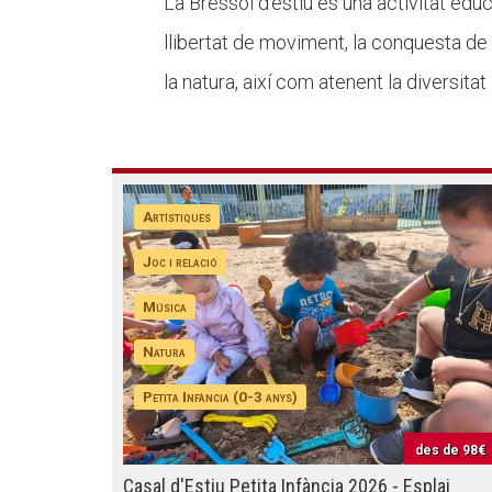
La Bressol d'estiu és una activitat educa
llibertat de moviment, la conquesta de l'
la natura, així com atenent la diversitat
Artístiques
Joc i relació
Música
Natura
Petita Infància (0-3 anys)
des de
98€
Casal d'Estiu Petita Infància 2026 - Esplai