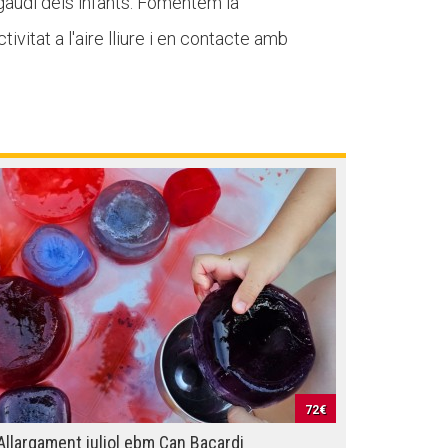
el gaudi dels infants. Fomentem la
tivitat a l'aire lliure i en contacte amb
72€
Allargament juliol ebm Can Bacardi