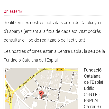
Butlletins
On estem?
Diari de la Fundació
Fundesplai als mitjans
Realitzem les nostres activitats arreu de Catalunya i
d'Espanya (entrant a la fitxa de cada activitat podràs
Xarxes socials
consultar el lloc de realització de l'activitat)
COL·LABORA
Les nostres oficines estan a Centre Esplai, la seu de la
Fes voluntariat
Fundació Catalana de l'Esplai.
Fes un donatiu
Fundació
Treballa amb nosaltres
Catalana
de l'Esplai
Edifici
CENTRE
ESPLAI
Carrer Riu