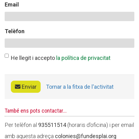
Email
CONEIX FUNDESPLAI
Telèfon
La Fundació
L'equip
He llegit i accepto
la política de privacitat
Missió i valors
Els comptes clars
Memòria d'activitats
Enviar
Tornar a la fitxa de l'activitat
Proposta educativa
També ens pots contactar...
ACTUALITAT
Per telèfon al
935511514
(horaris d'oficina) i per email
Notícies
amb aquesta adreça
colonies@fundesplai.org