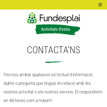
ACTIVITATS D'ESTIU
CONTACTA'NS
MÓN ESCOLAR
ALBERG CENTRE ESPLAI
Fes-nos arribar qualsevol sol·licitud d'informació,
dubte o pregunta que tinguis en relació amb les
FORMACIÓ
nostres activitat o els nostres serveis. Et respondrem
en 48 hores com a màxim!