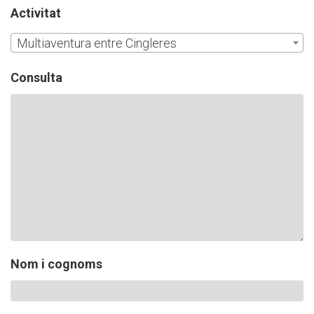
CASES DE COLÒNIES
Activitat
Multiaventura entre Cingleres
ACCIÓ SOCIAL I JOVES
Consulta
ESPLAIS
SUPORT TERCER SECTOR
Nom i cognoms