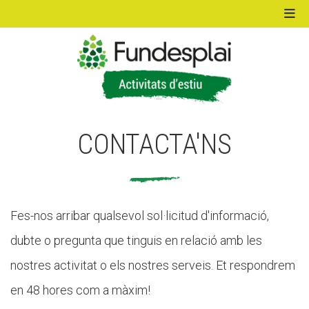
ACTIVITATS D'ESTIU
CONTACTA'NS
MÓN ESCOLAR
ALBERG CENTRE ESPLAI
Fes-nos arribar qualsevol sol·licitud d'informació,
dubte o pregunta que tinguis en relació amb les
FORMACIÓ
nostres activitat o els nostres serveis. Et respondrem
en 48 hores com a màxim!