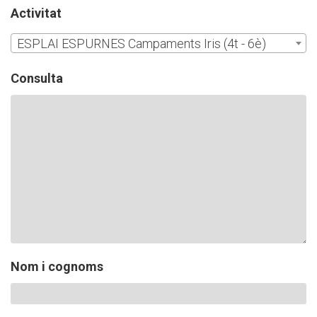
CASES DE COLÒNIES
Activitat
ESPLAI ESPURNES Campaments Iris (4t - 6è)
ACCIÓ SOCIAL I JOVES
Consulta
ESPLAIS
SUPORT TERCER SECTOR
Nom i cognoms