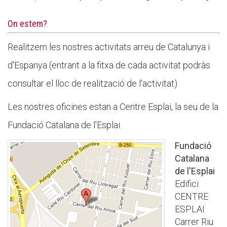
Butlletins
On estem?
Diari de la Fundació
Fundesplai als mitjans
Realitzem les nostres activitats arreu de Catalunya i
d'Espanya (entrant a la fitxa de cada activitat podràs
Xarxes socials
consultar el lloc de realització de l'activitat)
COL·LABORA
Les nostres oficines estan a Centre Esplai, la seu de la
Fes voluntariat
Fundació Catalana de l'Esplai.
Fes un donatiu
Fundació
Treballa amb nosaltres
Catalana
de l'Esplai
Edifici
CENTRE
ESPLAI
Carrer Riu