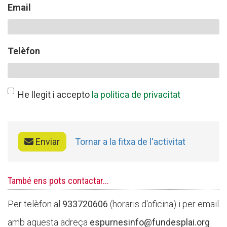
Email
CONEIX FUNDESPLAI
Telèfon
La Fundació
L'equip
He llegit i accepto
la política de privacitat
Missió i valors
Els comptes clars
Memòria d'activitats
Enviar
Tornar a la fitxa de l'activitat
Proposta educativa
També ens pots contactar...
ACTUALITAT
Per telèfon al
933720606
(horaris d'oficina) i per email
Notícies
amb aquesta adreça
espurnesinfo@fundesplai.org