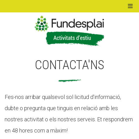
ACTIVITATS D'ESTIU
CONTACTA'NS
MÓN ESCOLAR
ALBERG CENTRE ESPLAI
Fes-nos arribar qualsevol sol·licitud d'informació,
dubte o pregunta que tinguis en relació amb les
FORMACIÓ
nostres activitat o els nostres serveis. Et respondrem
en 48 hores com a màxim!