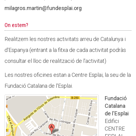
Butlletins
milagros.martin@fundesplai.org
Diari de la Fundació
On estem?
Fundesplai als mitjans
Realitzem les nostres activitats arreu de Catalunya i
Xarxes socials
d'Espanya (entrant a la fitxa de cada activitat podràs
COL·LABORA
consultar el lloc de realització de l'activitat)
Fes voluntariat
Les nostres oficines estan a Centre Esplai, la seu de la
Fes un donatiu
Fundació Catalana de l'Esplai.
Treballa amb nosaltres
Fundació
Catalana
de l'Esplai
Edifici
CENTRE