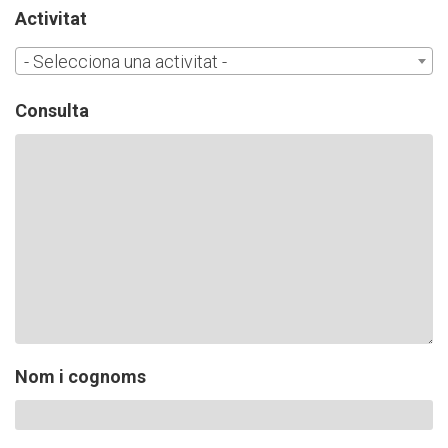
CASES DE COLÒNIES
Activitat
- Selecciona una activitat -
ACCIÓ SOCIAL I JOVES
Consulta
ESPLAIS
SUPORT TERCER SECTOR
Nom i cognoms