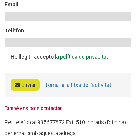
Email
CONEIX FUNDESPLAI
Telèfon
La Fundació
L'equip
He llegit i accepto
la política de privacitat
Missió i valors
Els comptes clars
Memòria d'activitats
Enviar
Tornar a la fitxa de l'activitat
Proposta educativa
També ens pots contactar...
ACTUALITAT
Per telèfon al
935677872 Ext: 510
(horaris d'oficina) i
Notícies
per email amb aquesta adreça