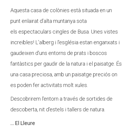
Butlletins
Aquesta casa de colònies està situada en un
Diari de la Fundació
punt enlairat d’alta muntanya sota
Fundesplai als mitjans
els espectaculars cingles de Busa. Unes vistes
Xarxes socials
increïbles! L’alberg i l’església estan enganxats i
gaudeixen d’uns entorns de prats i boscos
COL·LABORA
fantàstics per gaudir de la natura i el paisatge. És
Fes voluntariat
una casa preciosa, amb un paisatge preciós on
Fes un donatiu
es poden fer activitats molt xules.
Treballa amb nosaltres
Descobrirem l'entorn a través de sortides de
descoberta, nit d'estels i tallers de natura.
... El Lleure