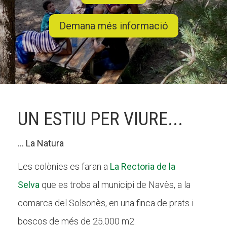
Demana més informació
CONEIX FUNDESPLAI
La Fundació
L'equip
Missió i valors
UN ESTIU PER VIURE...
Els comptes clars
Memòria d'activitats
... La Natura
Proposta educativa
Les colònies es faran a
La Rectoria de la
Selva
que es troba al municipi de Navès, a la
ACTUALITAT
comarca del Solsonès, en una finca de prats i
Notícies
boscos de més de 25.000 m2.