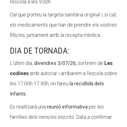
l'escola a les 9:00h
Cal que porteu la targeta sanitària original i, si cal,
els medicaments que han de prendre els vostres
fills/es, juntament amb la recepta mèdica.
DIA DE TORNADA:
L'últim dia,
divendres 3/07/26,
sortirem de
Les
codines
amb autocar i arribarem a l'escola sobre
les 17.00h-17:30h, on fareu
la recollida dels
infants.
Es realitzarà una
reunió informativa
per les
famílies dels nens/es inscrits. Data a confirmar