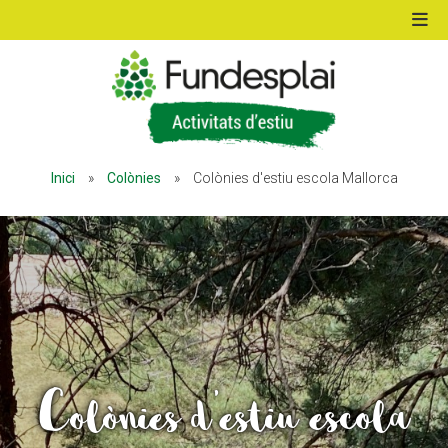
ACTIVITATS D'ESTIU
Inici
»
Colònies
»
Colònies d'estiu escola Mallorca
MÓN ESCOLAR
ALBERG CENTRE ESPLAI
FORMACIÓ
Colònies d'estiu escola