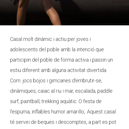
CONEIX FUNDESPLAI
La Fundació
Casal molt dinàmic i actiu per joves i
L'equip
adolescents del poble amb la intenció que
Missió i valors
participin del poble de forma activa i passin un
Els comptes clars
estiu diferent amb alguna activitat divertida.
Memòria d'activitats
Com: jocs bojos i gimcanes d'embrutir-se,
dinàmiques, caiac al riu i mar, escalada, paddle
Proposta educativa
surf, paintball, trekking aquàtic. O festa de
ACTUALITAT
l'espuma, inflables humor amarillo,. Aquest casal
té servei de beques i descomptes, a part es pot
Notícies