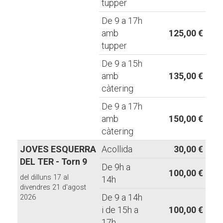
tupper
De 9 a 17h
amb
125,00 €
tupper
De 9 a 15h
amb
135,00 €
càtering
De 9 a 17h
amb
150,00 €
càtering
JOVES ESQUERRA
Acollida
30,00 €
DEL TER - Torn 9
De 9h a
100,00 €
del dilluns 17 al
14h
divendres 21 d'agost
De 9 a 14h
2026
i de 15h a
100,00 €
17h