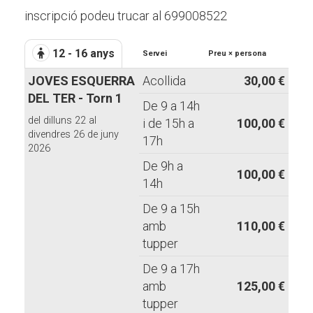
inscripció podeu trucar al 699008522
12 - 16 anys
Servei
Preu × persona
JOVES ESQUERRA
Acollida
30,00 €
DEL TER - Torn 1
De 9 a 14h
del dilluns 22 al
i de 15h a
100,00 €
divendres 26 de juny
17h
2026
De 9h a
100,00 €
14h
De 9 a 15h
amb
110,00 €
tupper
De 9 a 17h
amb
125,00 €
tupper