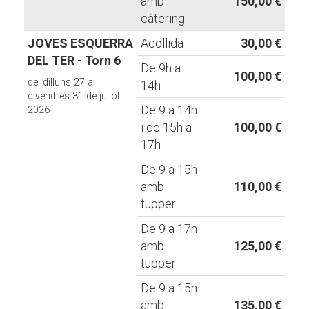
amb
150,00 €
càtering
JOVES ESQUERRA
Acollida
30,00 €
DEL TER - Torn 6
De 9h a
100,00 €
del dilluns 27 al
14h
divendres 31 de juliol
De 9 a 14h
2026
i de 15h a
100,00 €
17h
De 9 a 15h
amb
110,00 €
tupper
De 9 a 17h
amb
125,00 €
tupper
De 9 a 15h
amb
135,00 €