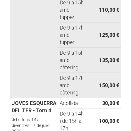
De 9 a 15h
amb
110,00 €
tupper
De 9 a 17h
amb
125,00 €
tupper
De 9 a 15h
amb
135,00 €
càtering
De 9 a 17h
amb
150,00 €
càtering
JOVES ESQUERRA
Acollida
30,00 €
DEL TER - Torn 4
De 9 a 14h
del dilluns 13 al
i de 15h a
100,00 €
divendres 17 de juliol
17h