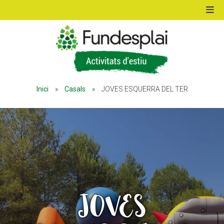
ACTIVITATS D'ESTIU
Inici
»
Casals
»
JOVES ESQUERRA DEL TER
MÓN ESCOLAR
ALBERG CENTRE ESPLAI
FORMACIÓ
JOVES