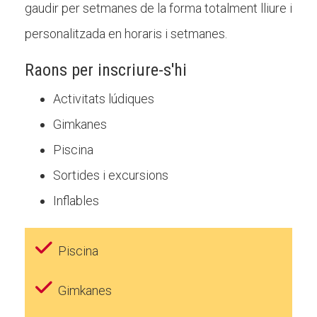
gaudir per setmanes de la forma totalment lliure i
Butlletins
personalitzada en horaris i setmanes.
Diari de la Fundació
Fundesplai als mitjans
Raons per inscriure-s'hi
Xarxes socials
Activitats lúdiques
Gimkanes
COL·LABORA
Piscina
Fes voluntariat
Sortides i excursions
Fes un donatiu
Inflables
Treballa amb nosaltres
Piscina
Gimkanes