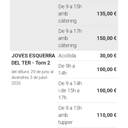
De 9 a 15h
amb
135,00 €
càtering
De 9 a 17h
amb
150,00 €
càtering
JOVES ESQUERRA
Acollida
30,00 €
DEL TER - Torn 2
De 9h a
100,00 €
del dilluns 29 de juny al
14h
divendres 3 de juliol
De 9 a 14h
2026
i de 15h a
100,00 €
17h
De 9 a 15h
amb
110,00 €
tupper