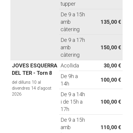
tupper
De 9 a 15h
amb
135,00 €
càtering
De 9 a 17h
amb
150,00 €
càtering
JOVES ESQUERRA
Acollida
30,00 €
DEL TER - Torn 8
De 9h a
100,00 €
del dilluns 10 al
14h
divendres 14 d'agost
De 9 a 14h
2026
i de 15h a
100,00 €
17h
De 9 a 15h
amb
110,00 €