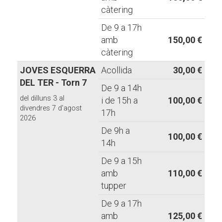
càtering
De 9 a 17h
amb
150,00 €
càtering
JOVES ESQUERRA
Acollida
30,00 €
DEL TER - Torn 7
De 9 a 14h
del dilluns 3 al
i de 15h a
100,00 €
divendres 7 d'agost
17h
2026
De 9h a
100,00 €
14h
De 9 a 15h
amb
110,00 €
tupper
De 9 a 17h
amb
125,00 €