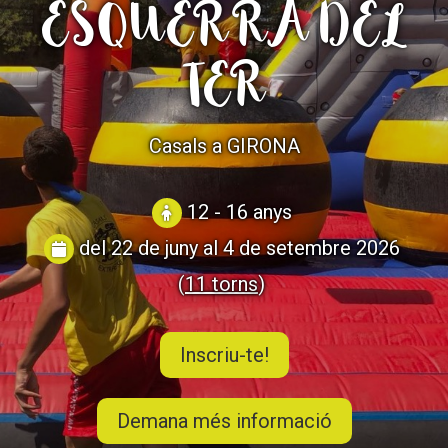
ESQUERRA DEL
CASES DE COLÒNIES
TER
ACCIÓ SOCIAL I JOVES
Casals a GIRONA
ESPLAIS
12 - 16 anys
del 22 de juny al 4 de setembre 2026
SUPORT TERCER SECTOR
(
11 torns
)
Inscriu-te!
Demana més informació