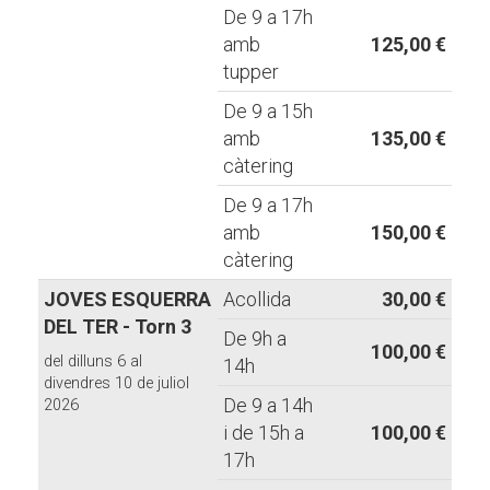
De 9 a 17h
amb
125,00 €
tupper
De 9 a 15h
amb
135,00 €
càtering
De 9 a 17h
amb
150,00 €
càtering
JOVES ESQUERRA
Acollida
30,00 €
DEL TER - Torn 3
De 9h a
100,00 €
del dilluns 6 al
14h
divendres 10 de juliol
De 9 a 14h
2026
i de 15h a
100,00 €
17h