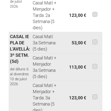
de juliol
Casal Matí +
2026
Menjador +
Tarda: 2a
123,00 €
Setmana (5
aquesta
dies)
modalita
CASAL IE
Casal Matí:
PLA DE
3a Setmana
53,00 €
L'AVELLÀ:
(5 dies)
aquesta
3ª SETM.
modalita
Casal Matí +
(5d)
Menjador:
113,00 €
del dilluns 6
3a Setmana
aquesta
al divendres
(5 dies)
10 de juliol
modalita
2026
Casal Matí +
Menjador +
Tarda: 3a
123,00 €
Setmana (5
aquesta
dies)
modalita