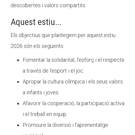
Butlletins
descobertes i valors compartits.
Diari de la Fundació
Aquest estiu...
Fundesplai als mitjans
Els objectius que plantegem per aquest estiu
Xarxes socials
2026 són els següents:
COL·LABORA
Fomentar la solidaritat, l’esforç i el respecte
a través de l’esport i el joc.
Fes voluntariat
Apropar la cultura olímpica i els seus valors
Fes un donatiu
a infants i joves.
Treballa amb nosaltres
Afavorir la cooperació, la participació activa
i el treball en equip.
Promoure la diversió i l’aprenentatge