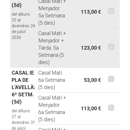
Casal Matí +
(5d)
Menjador:
113,00 €
del dilluns
5a Setmana
aquesta
20 al
(5 dies)
divendres 24
modalita
de juliol
Casal Matí +
2026
Menjador +
Tarda: 5a
123,00 €
Setmana (5
aquesta
dies)
modalita
CASAL IE
Casal Matí:
PLA DE
6a Setmana
53,00 €
L'AVELLÀ:
(5 dies)
aquesta
6ª SETM.
modalita
Casal Matí +
(5d)
Menjador:
113,00 €
del dilluns
6a Setmana
aquesta
27 al
(5 dies)
divendres 31
modalita
de juliol
Casal Matí +