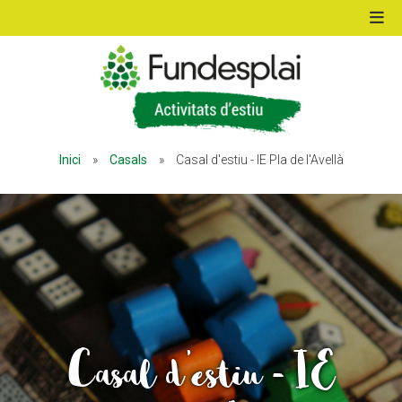
ACTIVITATS D'ESTIU
Inici
»
Casals
»
Casal d'estiu - IE Pla de l'Avellà
MÓN ESCOLAR
ALBERG CENTRE ESPLAI
FORMACIÓ
Casal d'estiu - IE