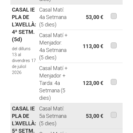
CASAL IE
Casal Matí:
PLA DE
4a Setmana
53,00 €
L'AVELLÀ:
(5 dies)
aquesta
4ª SETM.
modalita
Casal Matí +
(5d)
Menjador:
113,00 €
del dilluns
4a Setmana
aquesta
13 al
(5 dies)
divendres 17
modalita
de juliol
Casal Matí +
2026
Menjador +
Tarda: 4a
123,00 €
Setmana (5
aquesta
dies)
modalita
CASAL IE
Casal Matí:
PLA DE
5a Setmana
53,00 €
L'AVELLÀ:
(5 dies)
aquesta
5ª SETM.
modalita