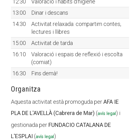
12:30
Valoració i hàbits d'higiene
13:00
Dinar i descans
14:30
Activitat relaxada: compartim contes,
lectures i llibres
15:00
Activitat de tarda
16:10
Valoració i espais de reflexió i escolta
(comiat)
16:30
Fins demà!
Organitza
Aquesta activitat està promoguda per
AFA IE
PLA DE L'AVELLÀ (Cabrera de Mar)
(
) i
avís legal
gestionada per
FUNDACIO CATALANA DE
L'ESPLAI
(
)
avís legal