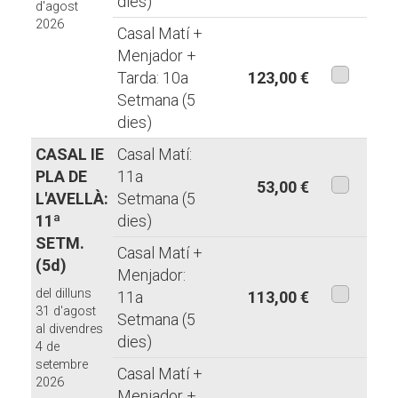
dies)
modalita
d'agost
2026
Casal Matí +
Menjador +
Tarda: 10a
123,00 €
Setmana (5
aquesta
dies)
modalita
CASAL IE
Casal Matí:
PLA DE
11a
53,00 €
L'AVELLÀ:
Setmana (5
aquesta
11ª
dies)
modalita
SETM.
Casal Matí +
(5d)
Menjador:
del dilluns
11a
113,00 €
31 d'agost
Setmana (5
aquesta
al divendres
dies)
modalita
4 de
setembre
Casal Matí +
2026
Menjador +