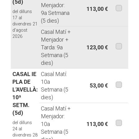
(5d)
Menjador:
113,00 €
del dilluns
9a Setmana
aquesta
17 al
(5 dies)
divendres 21
modalita
d'agost
Casal Matí +
2026
Menjador +
Tarda: 9a
123,00 €
Setmana (5
aquesta
dies)
modalita
CASAL IE
Casal Matí:
PLA DE
10a
53,00 €
L'AVELLÀ:
Setmana (5
aquesta
10ª
dies)
modalita
SETM.
Casal Matí +
(5d)
Menjador:
del dilluns
10a
113,00 €
24 al
Setmana (5
aquesta
divendres 28