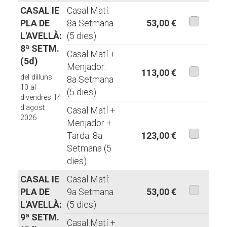
CASAL IE
Casal Matí:
PLA DE
8a Setmana
53,00 €
L'AVELLÀ:
(5 dies)
aquesta
8ª SETM.
modalita
Casal Matí +
(5d)
Menjador:
113,00 €
del dilluns
8a Setmana
aquesta
10 al
(5 dies)
divendres 14
modalita
d'agost
Casal Matí +
2026
Menjador +
Tarda: 8a
123,00 €
Setmana (5
aquesta
dies)
modalita
CASAL IE
Casal Matí:
PLA DE
9a Setmana
53,00 €
L'AVELLÀ:
(5 dies)
aquesta
9ª SETM.
modalita
Casal Matí +