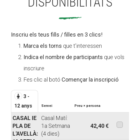
DISPONIBILITATS
Inscriu els teus fills / filles en 3 clics!
Marca els torns
que t'interessen
Indica el nombre de participants
que vols
inscriure
Fes clic al botó
Començar la inscripció
3 -
12 anys
Servei
Preu × persona
CASAL IE
Casal Matí:
PLA DE
1a Setmana
42,40 €
L'AVELLÀ:
(4 dies)
aquesta