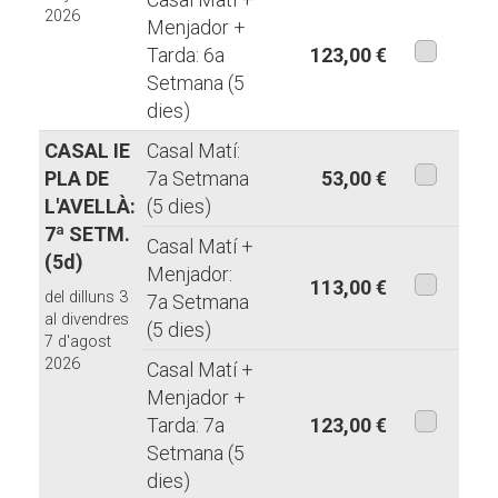
2026
Menjador +
Tarda: 6a
123,00 €
Setmana (5
aquesta
dies)
modalita
CASAL IE
Casal Matí:
PLA DE
7a Setmana
53,00 €
L'AVELLÀ:
(5 dies)
aquesta
7ª SETM.
modalita
Casal Matí +
(5d)
Menjador:
113,00 €
del dilluns 3
7a Setmana
aquesta
al divendres
(5 dies)
7 d'agost
modalita
2026
Casal Matí +
Menjador +
Tarda: 7a
123,00 €
Setmana (5
aquesta
dies)
modalita