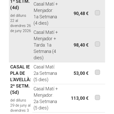
1ª SETM.
modalita
Casal Matí +
(4d)
Menjador:
90,48 €
del dilluns
1a Setmana
aquesta
22 al
(4 dies)
divendres 26
modalita
de juny 2026
Casal Matí +
Menjador +
Tarda: 1a
98,40 €
Setmana (4
aquesta
dies)
modalita
CASAL IE
Casal Matí:
PLA DE
2a Setmana
53,00 €
L'AVELLÀ:
(5 dies)
aquesta
2ª SETM.
modalita
Casal Matí +
(5d)
Menjador:
113,00 €
del dilluns
2a Setmana
aquesta
29 de juny al
(5 dies)
divendres 3
modalita