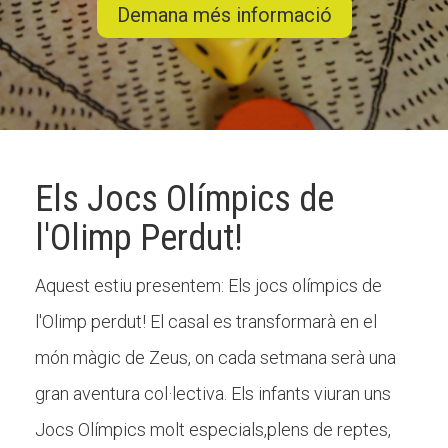
Demana més informació
CONEIX FUNDESPLAI
La Fundació
L'equip
Els Jocs Olímpics de
Missió i valors
l'Olimp Perdut!
Els comptes clars
Memòria d'activitats
Aquest estiu presentem: Els jocs olímpics de
Proposta educativa
l'Olimp perdut! El casal es transformarà en el
món màgic de Zeus, on cada setmana serà una
ACTUALITAT
gran aventura col·lectiva. Els infants viuran uns
Notícies
Jocs Olímpics molt especials,plens de reptes,