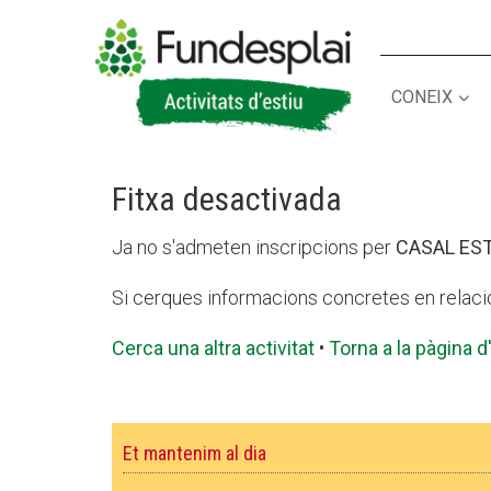
CONEIX
ACTIVITATS D'ESTIU
Fitxa desactivada
CASES DE COLÒNIES
A
Ja no s'admeten inscripcions per
CASAL EST
Si cerques informacions concretes en relaci
Cerca una altra activitat
•
Torna a la pàgina d'
Et mantenim al dia
CONEIX FUNDESPLAI
La Fundació