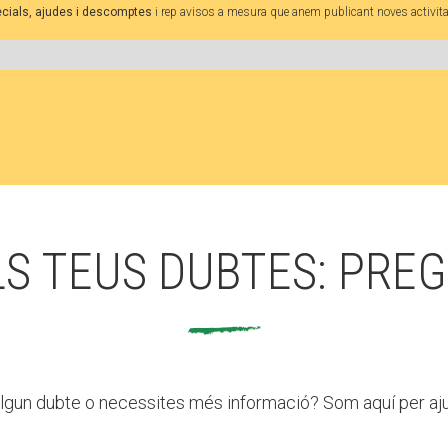
Butlletins
pecials, ajudes i descomptes
i rep avisos a mesura que anem publicant noves activita
ors
Diari de la Fundació
clars
Fundesplai als mitjans
tivitats
Xarxes socials
ucativa
LS TEUS DUBTES: PREG
lgun dubte o necessites més informació? Som aquí per aju