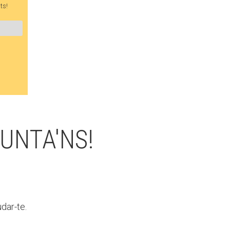
Fes un donatiu
ts!
Treballa amb nosaltres
UNTA'NS!
dar-te.