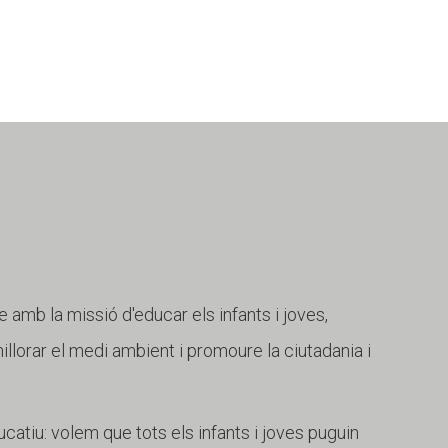
e amb la missió d'educar els infants i joves,
 millorar el medi ambient i promoure la ciutadania i
catiu: volem que tots els infants i joves puguin