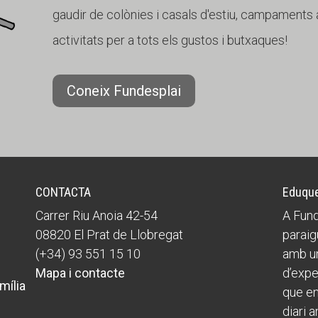
gaudir de colònies i casals d'estiu, campaments a
activitats per a tots els gustos i butxaques!
Coneix Fundesplai
CONTACTA
Eduque
Carrer Riu Anoia 42-54
A Fund
08820 El Prat de Llobregat
paraig
(+34) 93 551 15 10
amb un
Mapa i contacte
d’expe
mília
que ens
diari a