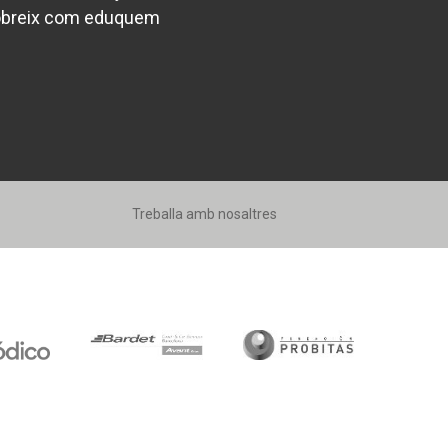
breix com eduquem
Treballa amb nosaltres