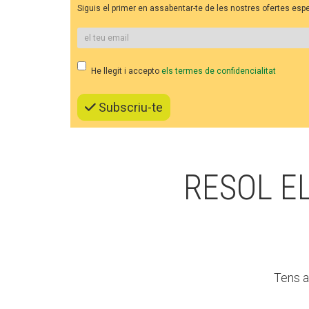
L'equip
Siguis el primer en assabentar-te de les nostres ofertes es
Missió i val
Els comptes 
Memòria d'ac
Proposta ed
He llegit i accepto
els termes de confidencialitat
Subscriu-te
RESOL E
Tens a