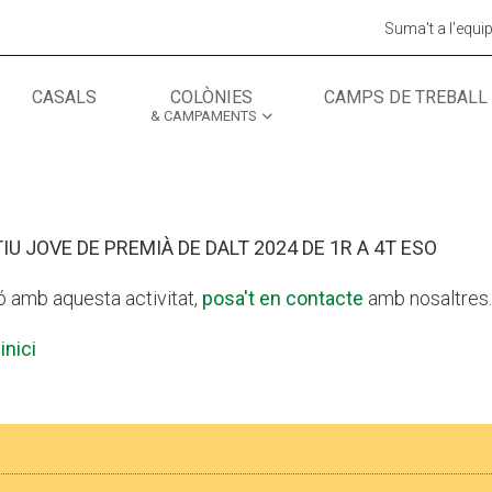
Suma't a l'equi
CASALS
COLÒNIES
CAMPS DE TREBALL
& CAMPAMENTS
MÓN ESCOLAR
ALBERG CENTRE
CCIÓ SOCIAL I JOVES
ESPLAIS
IU JOVE DE PREMIÀ DE DALT 2024 DE 1R A 4T ESO
ó amb aquesta activitat,
posa't en contacte
amb nosaltres.
inici
ACTUALITAT
COL·
Notícies