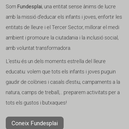
Butlletins
Som
Fundesplai
, una entitat sense ànims de lucre
Diari de la Fundació
amb la missió d'educar els infants i joves, enfortir les
Fundesplai als mitjans
entitats de lleure i el Tercer Sector, millorar el medi
Xarxes socials
ambient i promoure la ciutadania i la inclusió social,
amb voluntat transformadora.
COL·LABORA
L'estiu és un dels moments estrella del lleure
Fes voluntariat
educatiu: volem que tots els infants i joves puguin
Fes un donatiu
gaudir de colònies i casals d'estiu, campaments a la
Treballa amb nosaltres
natura, camps de treball,... preparem activitats per a
tots els gustos i butxaques!
Coneix Fundesplai