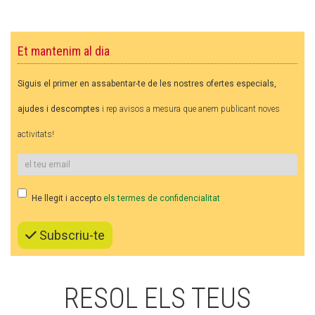
CASES DE COLÒNIES
Et mantenim al dia
ACCIÓ SOCIAL I JOVES
Siguis el primer en assabentar-te de les nostres ofertes especials,
ajudes i descomptes
i rep avisos a mesura que anem publicant noves
ESPLAIS
activitats!
SUPORT TERCER SECTOR
He llegit i accepto
els termes de confidencialitat
Subscriu-te
RESOL ELS TEUS