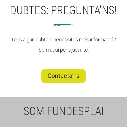
DUBTES: PREGUNTA'NS!
CONEIX FUNDESPLAI
La Fundació
Tens algun dubte o necessites més informació?
L'equip
Som aquí per ajudar-te.
Missió i valors
Els comptes clars
Contacta'ns
Memòria d'activitats
Proposta educativa
ACTUALITAT
SOM FUNDESPLAI
Notícies