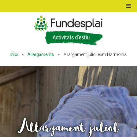
ACTIVITATS D'ESTIU
Inici
»
Allargaments
»
Allargament juliol ebm Harmonia
MÓN ESCOLAR
ALBERG CENTRE ESPLAI
FORMACIÓ
Allargament juliol