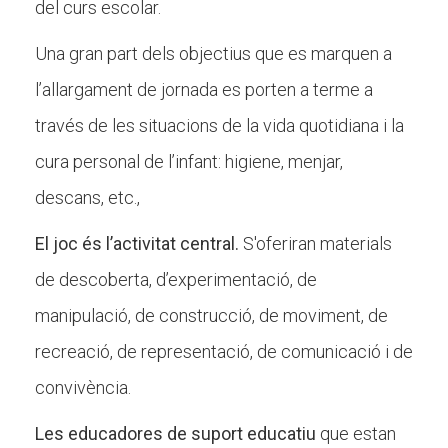
del curs escolar.
Butlletins
Diari de la Fundació
Una gran part dels objectius que es marquen a
l’allargament de jornada es porten a terme a
Fundesplai als mitjans
través de les situacions de la vida quotidiana i la
Xarxes socials
cura personal de l’infant: higiene, menjar,
COL·LABORA
descans, etc.,
Fes voluntariat
El joc és l’activitat central.
S'oferiran materials
Fes un donatiu
de descoberta, d’experimentació, de
Treballa amb nosaltres
manipulació, de construcció, de moviment, de
recreació, de representació, de comunicació i de
convivència.
Les educadores de suport educatiu
que estan