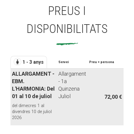
PREUS I
DISPONIBILITATS
1 - 3 anys
Servei
Preu × persona
ALLARGAMENT -
Allargament
EBM.
- 1a
L'HARMONIA: Del
Quinzena
01 al 10 de juliol
Juliol
72,00 €
del dimecres 1 al
divendres 10 de juliol
2026