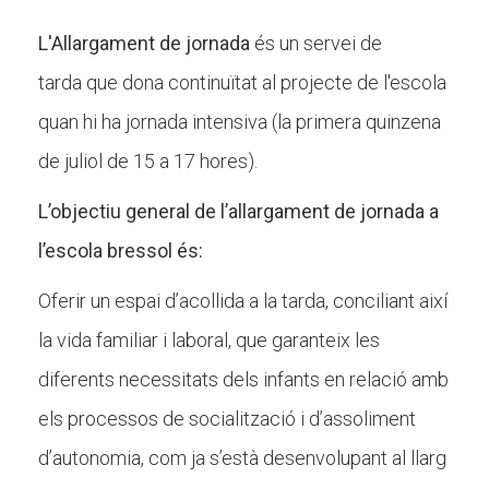
L'Allargament de jornada
és un servei de
CONEIX FUNDESPLAI
tarda que dona continuïtat al projecte de l'escola
quan hi ha jornada intensiva (la primera quinzena
La Fundació
de juliol de 15 a 17 hores).
L'equip
L’objectiu general de l’allargament de jornada a
Missió i valors
l’escola bressol és:
Els comptes clars
Oferir un espai d’acollida a la tarda, conciliant així
Memòria d'activitats
la vida familiar i laboral, que garanteix les
Proposta educativa
diferents necessitats dels infants en relació amb
ACTUALITAT
els processos de socialització i d’assoliment
d’autonomia, com ja s’està desenvolupant al llarg
Notícies