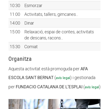
10:30
Esmorzar
11:00
Activitats, tallers, gimcanes...
14:00
Dinar
15:00
Relaxació, espai de contes, activitats
de descans, racons...
15:30
Comiat
Organitza
Aquesta activitat està promoguda per
AFA
ESCOLA SANT BERNAT
(
) i gestionada
avís legal
per
FUNDACIO CATALANA DE L'ESPLAI
(
)
avís legal