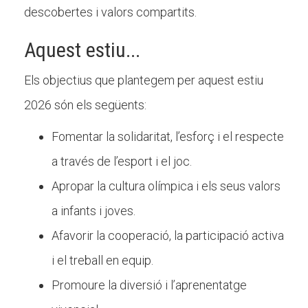
Butlletins
descobertes i valors compartits.
Diari de la Fundació
Aquest estiu...
Fundesplai als mitjans
Els objectius que plantegem per aquest estiu
Xarxes socials
2026 són els següents:
COL·LABORA
Fomentar la solidaritat, l’esforç i el respecte
a través de l’esport i el joc.
Fes voluntariat
Apropar la cultura olímpica i els seus valors
Fes un donatiu
a infants i joves.
Treballa amb nosaltres
Afavorir la cooperació, la participació activa
i el treball en equip.
Promoure la diversió i l’aprenentatge