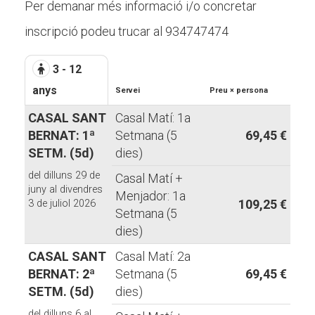
Per demanar més informació i/o concretar
inscripció podeu trucar al 934747474
3 - 12
anys
Servei
Preu × persona
CASAL SANT
Casal Matí: 1a
BERNAT: 1ª
Setmana (5
69,45 €
SETM. (5d)
dies)
del dilluns 29 de
Casal Matí +
juny al divendres
Menjador: 1a
109,25 €
3 de juliol 2026
Setmana (5
dies)
CASAL SANT
Casal Matí: 2a
BERNAT: 2ª
Setmana (5
69,45 €
SETM. (5d)
dies)
del dilluns 6 al