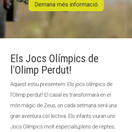
Demana més informació
CONEIX FUNDESPLAI
La Fundació
L'equip
Els Jocs Olímpics de
Missió i valors
l'Olimp Perdut!
Els comptes clars
Memòria d'activitats
Aquest estiu presentem: Els jocs olímpics de
Proposta educativa
l'Olimp perdut! El casal es transformarà en el
món màgic de Zeus, on cada setmana serà una
ACTUALITAT
gran aventura col·lectiva. Els infants viuran uns
Notícies
Jocs Olímpics molt especials,plens de reptes,