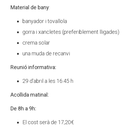
Material de bany
:
banyador i tovallola
gorra i xancletes (preferiblement lligades)
crema solar
una muda de recanvi
Reunió informativa:
29 d'abril a les 16:45 h
Acollida matinal:
De 8h a 9h:
El cost serà de 17,20€