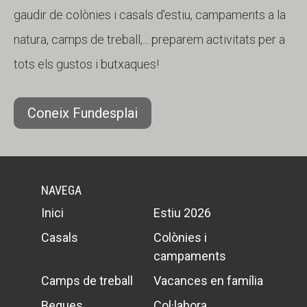
gaudir de colònies i casals d'estiu, campaments a la
natura, camps de treball,... preparem activitats per a
tots els gustos i butxaques!
Coneix Fundesplai
NAVEGA
Inici
Estiu 2026
Casals
Colònies i
campaments
Camps de treball
Vacances en família
Beques
Col·labora