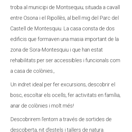
Butlletins
troba al municipi de Montsequiu; situada a cavall
Diari de la Fundació
entre Osona i el Ripollès, al bell mig del Parc del
Fundesplai als mitjans
Castell de Montesquiu. La casa consta de dos
Xarxes socials
edificis que formaven una masia important de la
zona de Sora-Montesquiu i que han estat
COL·LABORA
rehabilitats per ser accessibles i funcionals com
Fes voluntariat
a casa de colònies.,
Fes un donatiu
Un indret ideal per fer excursions, descobrir el
Treballa amb nosaltres
bosc, escoltar els ocells, fer activitats en família,
anar de colònies i molt més!
Descobrirem l'entorn a través de sortides de
descoberta, nit d'estels i tallers de natura.