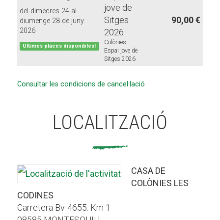
jove de
del dimecres 24 al
Sitges
90,00 €
diumenge 28 de juny
2026
2026
Colònies
Últimes places disponibles!
Espai jove de
Sitges 2026
Consultar les condicions de cancel·lació
LOCALITZACIÓ
CASA DE
COLÒNIES LES
CODINES
Carretera Bv-4655. Km 1
08585 MONTESQUIU