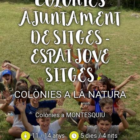
COLÒNIES
CASES DE COLÒNIES
AJUNTAMENT
ACCIÓ SOCIAL I JOVES
DE SITGES -
ESPAI JOVE
ESPLAIS
SITGES
SUPORT TERCER SECTOR
COLÒNIES A LA NATURA
Colònies a MONTESQUIU
11 - 14 anys
5 dies / 4 nits