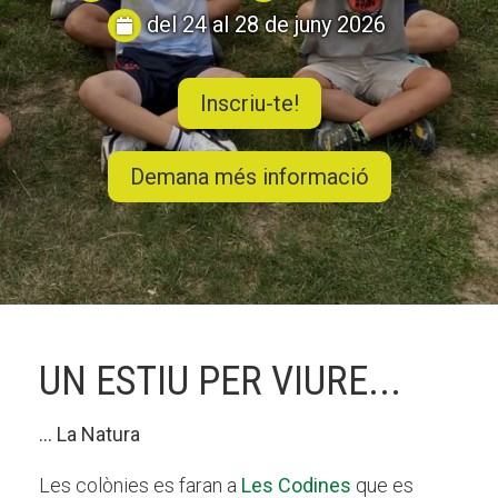
del 24 al 28 de juny 2026
CONEIX FUNDESPLAI
Inscriu-te!
La Fundació
Demana més informació
L'equip
Missió i valors
Els comptes clars
Memòria d'activitats
Proposta educativa
UN ESTIU PER VIURE...
ACTUALITAT
... La Natura
Notícies
Les colònies es faran a
Les Codines
que es