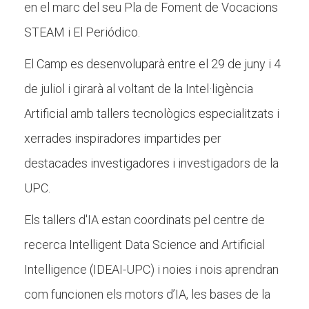
en el marc del seu Pla de Foment de Vocacions
Butlletins
STEAM i El Periódico.
Diari de la Fundació
Fundesplai als mitjans
El Camp es desenvoluparà entre el 29 de juny i 4
de juliol i girarà al voltant de la Intel·ligència
Xarxes socials
Artificial amb tallers tecnològics especialitzats i
COL·LABORA
xerrades inspiradores impartides per
destacades investigadores i investigadors de la
Fes voluntariat
UPC.
Fes un donatiu
Treballa amb nosaltres
Els tallers d'IA estan coordinats pel centre de
recerca Intelligent Data Science and Artificial
Intelligence (IDEAI-UPC) i noies i nois aprendran
com funcionen els motors d’IA, les bases de la