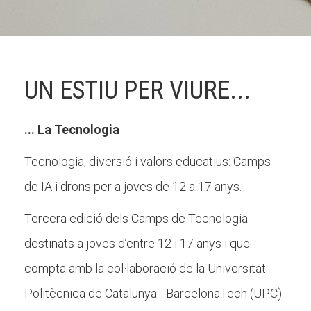
CONEIX FUNDESPLAI
UN ESTIU PER VIURE...
La Fundació
L'equip
... La Tecnologia
Missió i valors
Tecnologia, diversió i valors educatius: Camps
Els comptes clars
de IA i drons per a joves de 12 a 17 anys.
Memòria d'activitats
Tercera edició dels Camps de Tecnologia
Proposta educativa
destinats a joves d’entre 12 i 17 anys i que
ACTUALITAT
compta amb la col·laboració de la Universitat
Politècnica de Catalunya - BarcelonaTech (UPC)
Notícies