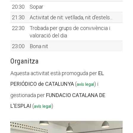
20:30
Sopar
21:30
Activitat de nit: vetllada, nit d'estels...
22:30
Trobada per grups de convivència i
valoració del dia
23:00
Bona nit
Organitza
Aquesta activitat està promoguda per
EL
PERIÓDICO de CATALUNYA
(
) i
avís legal
gestionada per
FUNDACIO CATALANA DE
L'ESPLAI
(
)
avís legal