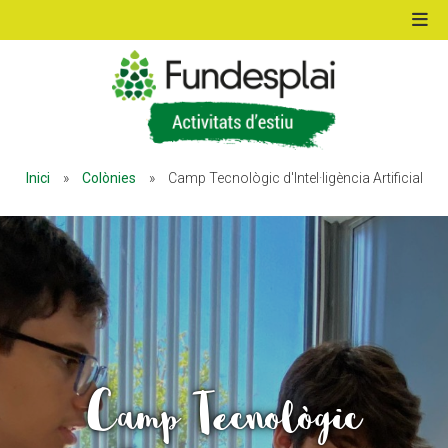
ACTIVITATS D'ESTIU
Inici
»
Colònies
»
Camp Tecnològic d'Intel·ligència Artificial
MÓN ESCOLAR
ALBERG CENTRE ESPLAI
FORMACIÓ
Camp Tecnològic