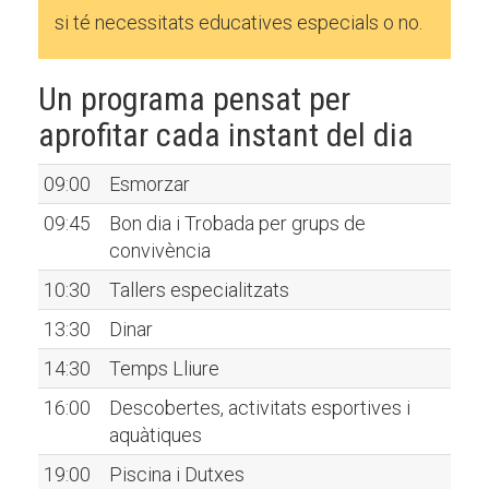
si té necessitats educatives especials o no.
Un programa pensat per
aprofitar cada instant del dia
09:00
Esmorzar
09:45
Bon dia i Trobada per grups de
convivència
10:30
Tallers especialitzats
13:30
Dinar
14:30
Temps Lliure
16:00
Descobertes, activitats esportives i
aquàtiques
19:00
Piscina i Dutxes