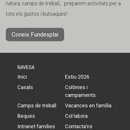
natura, camps de treball,... preparem activitats per a
tots els gustos i butxaques!
Coneix Fundesplai
NAVEGA
Inici
Estiu 2026
Casals
Colònies i
campaments
Camps de treball
Vacances en família
Beques
Col·labora
Intranet famílies
Contacta'ns