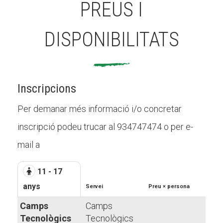
PREUS I
DISPONIBILITATS
Inscripcions
Per demanar més informació i/o concretar
inscripció podeu trucar al 934747474 o per e-
mail a
11 - 17
anys
Servei
Preu × persona
Camps
Camps
Tecnològics
Tecnològics