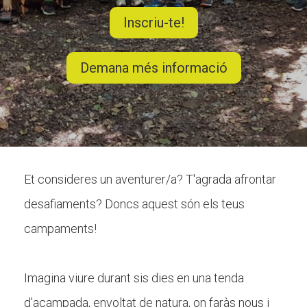
Inscriu-te!
CONEIX FUNDESPLAI
Demana més informació
La Fundació
L'equip
Missió i valors
Els comptes clars
Et consideres un aventurer/a? T'agrada afrontar
Memòria d'activitats
desafiaments? Doncs aquest són els teus
Proposta educativa
campaments!
ACTUALITAT
Imagina viure durant sis dies en una tenda
Notícies
d'acampada, envoltat de natura, on faràs nous i