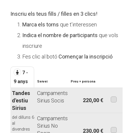
Inscriu els teus fills / filles en 3 clics!
Marca els torns
que t'interessen
Indica el nombre de participants
que vols
inscriure
Fes clic al botó
Començar la inscripció
7 -
9 anys
Servei
Preu × persona
Tandes
Campaments
220,00 €
d'estiu
Sirius Socis
Sirius
aquesta
modalita
del dilluns 6
Campaments
al
Sirius No
divendres
230,00 €