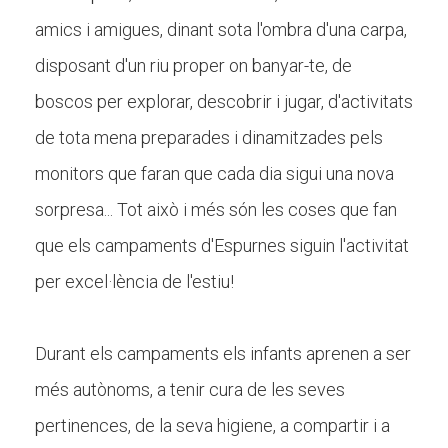
Butlletins
amics i amigues, dinant sota l'ombra d'una carpa,
Diari de la Fundació
disposant d'un riu proper on banyar-te, de
Fundesplai als mitjans
boscos per explorar, descobrir i jugar, d'activitats
Xarxes socials
de tota mena preparades i dinamitzades pels
monitors que faran que cada dia sigui una nova
COL·LABORA
sorpresa... Tot això i més són les coses que fan
Fes voluntariat
que els campaments d'Espurnes siguin l'activitat
Fes un donatiu
per excel·lència de l'estiu!
Treballa amb nosaltres
Durant els campaments els infants aprenen a ser
més autònoms, a tenir cura de les seves
pertinences, de la seva higiene, a compartir i a