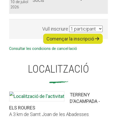
Socis
10 de juliol
aquesta
2026
modalita
Vull inscriure
Començar la inscripció
Consultar les condicions de cancel·lació
LOCALITZACIÓ
TERRENY
D'ACAMPADA -
ELS ROURES
A 3 km de Samt Joan de les Abadesses