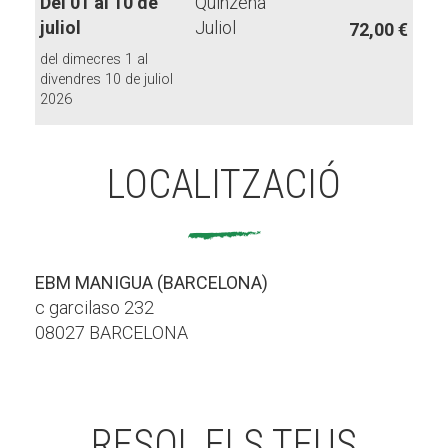
Del 01 al 10 de
Quinzena
juliol
Juliol
72,00 €
del dimecres 1 al
divendres 10 de juliol
2026
LOCALITZACIÓ
EBM MANIGUA (BARCELONA)
c garcilaso 232
08027 BARCELONA
RESOL ELS TEUS