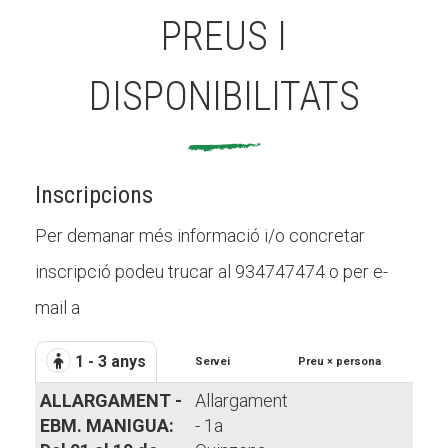
PREUS I
DISPONIBILITATS
Inscripcions
Per demanar més informació i/o concretar
inscripció podeu trucar al 934747474 o per e-
mail a
1 - 3 anys
Servei
Preu × persona
ALLARGAMENT -
Allargament
EBM. MANIGUA:
- 1a