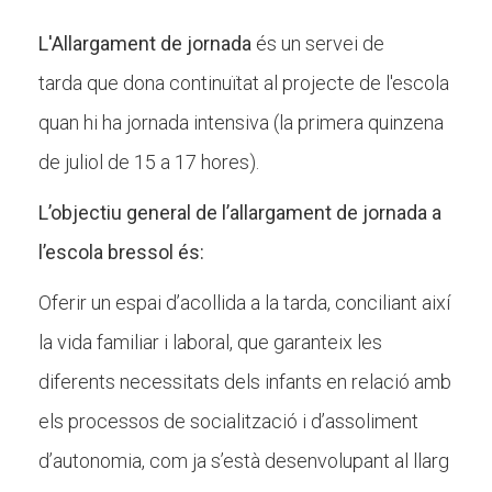
L'Allargament de jornada
és un servei de
CONEIX FUNDESPLAI
tarda que dona continuïtat al projecte de l'escola
quan hi ha jornada intensiva (la primera quinzena
La Fundació
de juliol de 15 a 17 hores).
L'equip
L’objectiu general de l’allargament de jornada a
Missió i valors
l’escola bressol és:
Els comptes clars
Oferir un espai d’acollida a la tarda, conciliant així
Memòria d'activitats
la vida familiar i laboral, que garanteix les
Proposta educativa
diferents necessitats dels infants en relació amb
ACTUALITAT
els processos de socialització i d’assoliment
d’autonomia, com ja s’està desenvolupant al llarg
Notícies