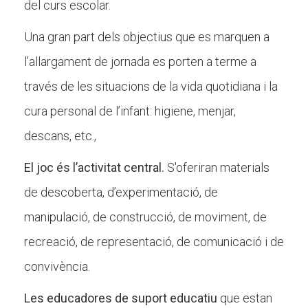
del curs escolar.
Butlletins
Diari de la Fundació
Una gran part dels objectius que es marquen a
l’allargament de jornada es porten a terme a
Fundesplai als mitjans
través de les situacions de la vida quotidiana i la
Xarxes socials
cura personal de l’infant: higiene, menjar,
COL·LABORA
descans, etc.,
Fes voluntariat
El joc és l’activitat central.
S'oferiran materials
Fes un donatiu
de descoberta, d’experimentació, de
Treballa amb nosaltres
manipulació, de construcció, de moviment, de
recreació, de representació, de comunicació i de
convivència.
Les educadores de suport educatiu
que estan