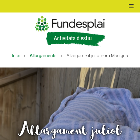
ACTIVITATS D'ESTIU
Inici
»
Allargaments
»
Allargament juliol ebm Manigua
MÓN ESCOLAR
ALBERG CENTRE ESPLAI
FORMACIÓ
Allargament juliol