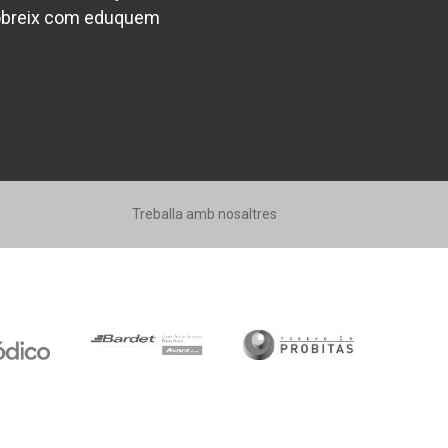
breix com eduquem
Treballa amb nosaltres