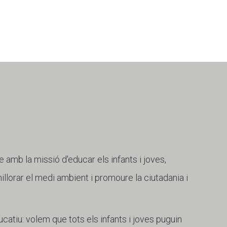
e amb la missió d'educar els infants i joves,
 millorar el medi ambient i promoure la ciutadania i
catiu: volem que tots els infants i joves puguin