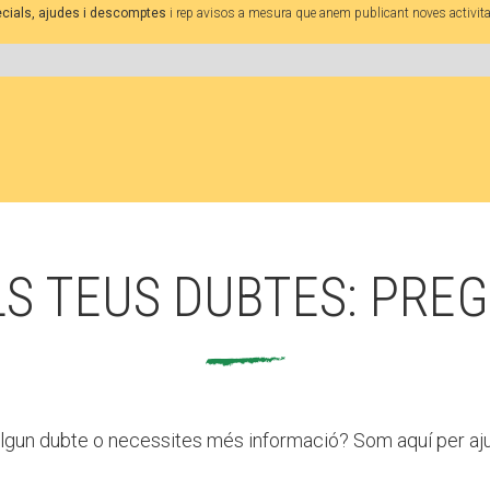
Butlletins
pecials, ajudes i descomptes
i rep avisos a mesura que anem publicant noves activita
ors
Diari de la Fundació
clars
Fundesplai als mitjans
tivitats
Xarxes socials
ucativa
LS TEUS DUBTES: PREG
lgun dubte o necessites més informació? Som aquí per aju