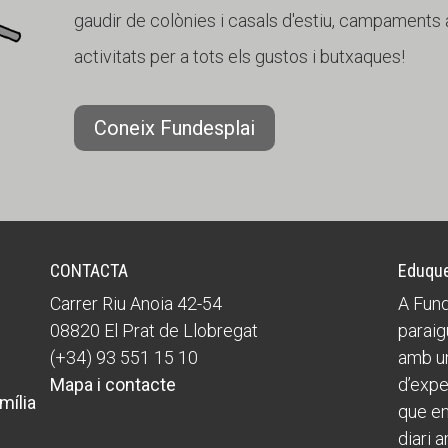
gaudir de colònies i casals d'estiu, campaments a
activitats per a tots els gustos i butxaques!
Coneix Fundesplai
CONTACTA
Eduque
Carrer Riu Anoia 42-54
A Fund
08820 El Prat de Llobregat
paraig
(+34) 93 551 15 10
amb un
Mapa i contacte
d’expe
mília
que ens
diari a