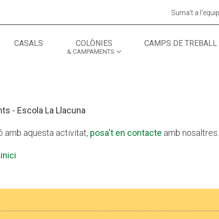
Suma't a l'equi
CASALS
COLÒNIES
CAMPS DE TREBALL
& CAMPAMENTS
MÓN ESCOLAR
ALBERG CENTRE
CCIÓ SOCIAL I JOVES
ESPLAIS
s - Escola La Llacuna
ó amb aquesta activitat,
posa't en contacte
amb nosaltres.
inici
ACTUALITAT
COL·
Notícies