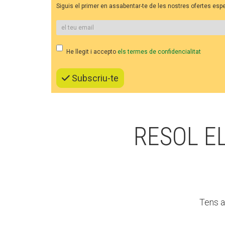
L'equip
Siguis el primer en assabentar-te de les nostres ofertes es
Missió i val
Els comptes 
Memòria d'ac
Proposta ed
He llegit i accepto
els termes de confidencialitat
Subscriu-te
RESOL E
Tens a