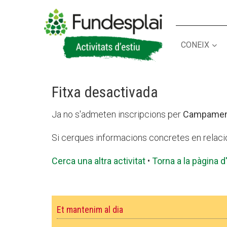
CONEIX
ACTIVITATS D'ESTIU
Fitxa desactivada
CASES DE COLÒNIES
A
Ja no s'admeten inscripcions per
Campament
Si cerques informacions concretes en relaci
Cerca una altra activitat
•
Torna a la pàgina d'
Et mantenim al dia
CONEIX FUNDESPLAI
La Fundació