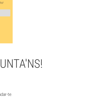
Fes un donatiu
ts!
Treballa amb nosaltres
UNTA'NS!
dar-te.