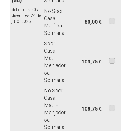
(5d)
Setmana
modalita
del dilluns 20 al
No Soci:
divendres 24 de
Casal
80,00 €
juliol 2026
Matí: 5a
aquesta
Setmana
modalita
Soci:
Casal
Matí +
103,75 €
Menjador:
aquesta
5a
modalita
Setmana
No Soci:
Casal
Matí +
108,75 €
Menjador:
aquesta
5a
modalita
Setmana