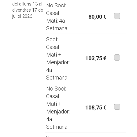
del dilluns 13 al
No Soci:
divendres 17 de
Casal
80,00 €
juliol 2026
Matí: 4a
aquesta
Setmana
modalita
Soci:
Casal
Matí +
103,75 €
Menjador:
aquesta
4a
modalita
Setmana
No Soci:
Casal
Matí +
108,75 €
Menjador:
aquesta
4a
modalita
Setmana