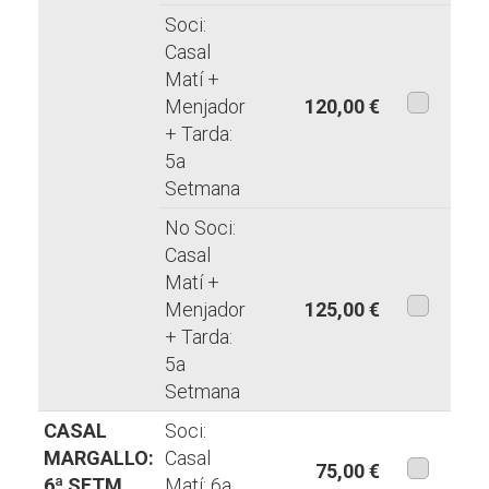
Soci:
Casal
Matí +
Menjador
120,00 €
+ Tarda:
aquesta
5a
modalita
Setmana
No Soci:
Casal
Matí +
Menjador
125,00 €
+ Tarda:
aquesta
5a
modalita
Setmana
CASAL
Soci:
MARGALLO:
Casal
75,00 €
6ª SETM
Matí: 6a