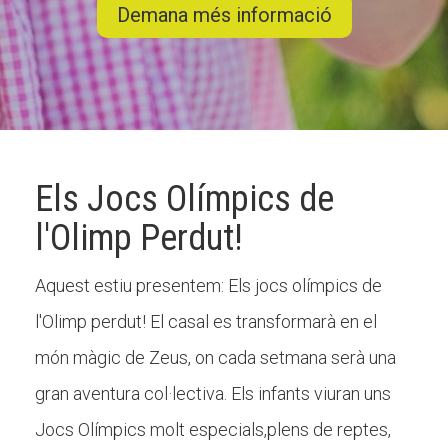
Demana més informació
CONEIX FUNDESPLAI
La Fundació
L'equip
Els Jocs Olímpics de
Missió i valors
l'Olimp Perdut!
Els comptes clars
Memòria d'activitats
Aquest estiu presentem: Els jocs olímpics de
Proposta educativa
l'Olimp perdut! El casal es transformarà en el
món màgic de Zeus, on cada setmana serà una
ACTUALITAT
gran aventura col·lectiva. Els infants viuran uns
Notícies
Jocs Olímpics molt especials,plens de reptes,