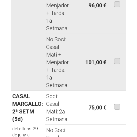
Menjador
96,00 €
+ Tarda:
aquesta
1a
modalita
Setmana
No Soci:
Casal
Matí +
Menjador
101,00 €
+ Tarda:
aquesta
1a
modalita
Setmana
CASAL
Soci:
MARGALLO:
Casal
75,00 €
2ª SETM
Matí: 2a
aquesta
(5d)
Setmana
modalita
del dilluns 29
No Soci:
de juny al