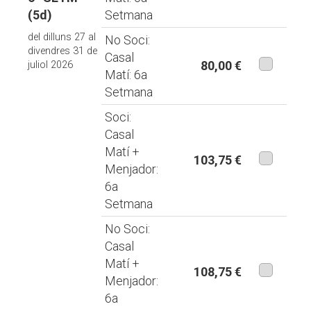
aquesta
(5d)
Setmana
modalita
del dilluns 27 al
No Soci:
divendres 31 de
Casal
80,00 €
juliol 2026
Matí: 6a
aquesta
Setmana
modalita
Soci:
Casal
Matí +
103,75 €
Menjador:
aquesta
6a
modalita
Setmana
No Soci:
Casal
Matí +
108,75 €
Menjador:
aquesta
6a
modalita