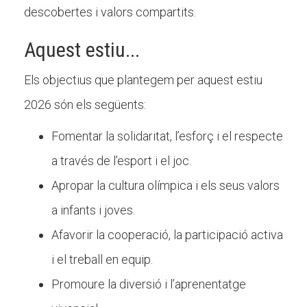
Butlletins
descobertes i valors compartits.
Diari de la Fundació
Aquest estiu...
Fundesplai als mitjans
Els objectius que plantegem per aquest estiu
Xarxes socials
2026 són els següents:
COL·LABORA
Fomentar la solidaritat, l’esforç i el respecte
a través de l’esport i el joc.
Fes voluntariat
Apropar la cultura olímpica i els seus valors
Fes un donatiu
a infants i joves.
Treballa amb nosaltres
Afavorir la cooperació, la participació activa
i el treball en equip.
Promoure la diversió i l’aprenentatge