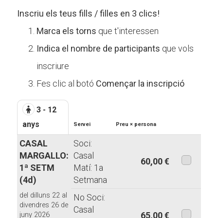
Inscriu els teus fills / filles en 3 clics!
Marca els torns
que t'interessen
Indica el nombre de participants
que vols
inscriure
Fes clic al botó
Començar la inscripció
3 - 12
anys
Servei
Preu × persona
CASAL
Soci:
MARGALLO:
Casal
60,00 €
1ª SETM
Matí: 1a
aquesta
(4d)
Setmana
modalita
del dilluns 22 al
No Soci:
divendres 26 de
Casal
65,00 €
juny 2026