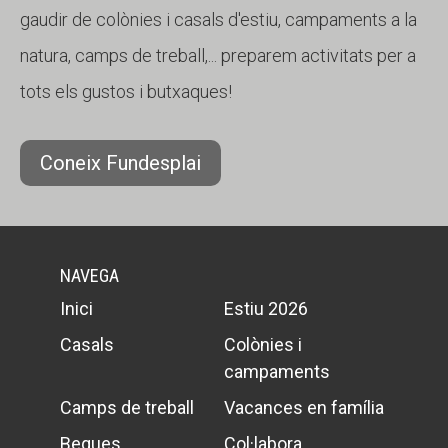
gaudir de colònies i casals d'estiu, campaments a la
natura, camps de treball,... preparem activitats per a
tots els gustos i butxaques!
Coneix Fundesplai
NAVEGA
Inici
Estiu 2026
Casals
Colònies i
campaments
Camps de treball
Vacances en família
Beques
Col·labora