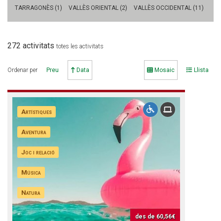
TARRAGONÈS (1)
VALLÈS ORIENTAL (2)
VALLÈS OCCIDENTAL (11)
CONEIX FUNDESPLAI
272 activitats
totes les activitats
La Fundació
Ordenar per
Preu
Data
Mosaic
Llista
L'equip
Missió i valors
Artístiques
Els comptes clars
Aventura
Memòria d'activitats
Joc i relació
Proposta educativa
Música
ACTUALITAT
Natura
Notícies
des de
60,56€