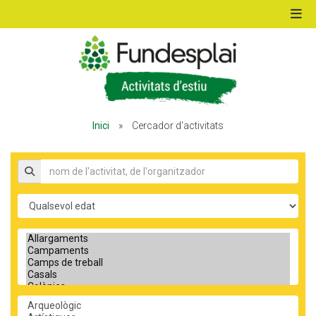
ACTIVITATS D'ESTIU
Inici
»
Cercador d'activitats
MÓN ESCOLAR
Nom de l'activitat, organitzador
ALBERG CENTRE ESPLAI
Edat
Tipus d'activitat
FORMACIÓ
Temàtica