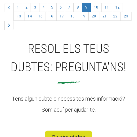
(actual)
1
2
3
4
5
6
7
8
9
10
11
12
13
14
15
16
17
18
19
20
21
22
23
RESOL ELS TEUS
DUBTES: PREGUNTA'NS!
Tens algun dubte o necessites més informació?
Som aquí per ajudar-te.