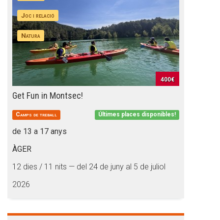
Joc i relació
Natura
400€
Get Fun in Montsec!
Camps de treball
Últimes places disponibles!
de 13 a 17 anys
ÀGER
12 dies / 11 nits — del 24 de juny al 5 de juliol
2026