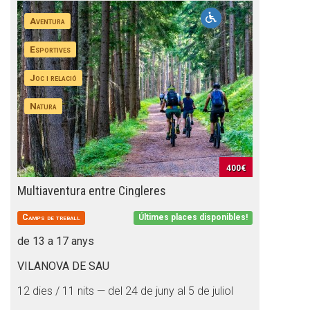
Aventura
Esportives
Joc i relació
Natura
400€
Multiaventura entre Cingleres
Camps de treball
Últimes places disponibles!
de 13 a 17 anys
VILANOVA DE SAU
12 dies / 11 nits — del 24 de juny al 5 de juliol