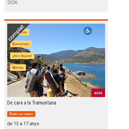
2026
Aventura
Esportives
Joc i relació
Natura
400€
De cara a la Tramuntana
Camps de treball
de 13 a 17 anys