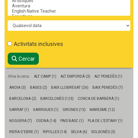
CASES DE COLÒNIES
Període
ACCIÓ SOCIAL I JOVES
Activitats inclusives
ESPLAIS
Cercar
Afina la cerca:
ALT CAMP (1)
ALT EMPORDÀ (3)
ALT PENEDÈS (1)
SUPORT TERCER SECTOR
ANOIA (3)
BAGES (2)
BAIX LLOBREGAT (26)
BAIX PENEDÈS (7)
BARCELONA (2)
BARCELONÈS (123)
CONCA DE BARBERÀ (1)
GARRAF (1)
GARRIGUES (1)
GIRONES (15)
MARESME (12)
NOGUERA (7)
OSONA (14)
PAIS BASC (1)
PLA DE L'ESTANY (1)
RIERA D'EBRE (1)
RIPOLLES (14)
SELVA (6)
SOLSONÈS (3)