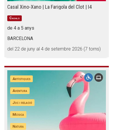
Butlletins
Casal Xino-Xano | La Farigola del Clot | I4
Diari de la Fundació
Casals
Fundesplai als mitjans
de 4 a 5 anys
Xarxes socials
BARCELONA
del 22 de juny al 4 de setembre 2026 (7 torns)
COL·LABORA
Fes voluntariat
Artístiques
Fes un donatiu
Treballa amb nosaltres
Aventura
Joc i relació
Música
Natura