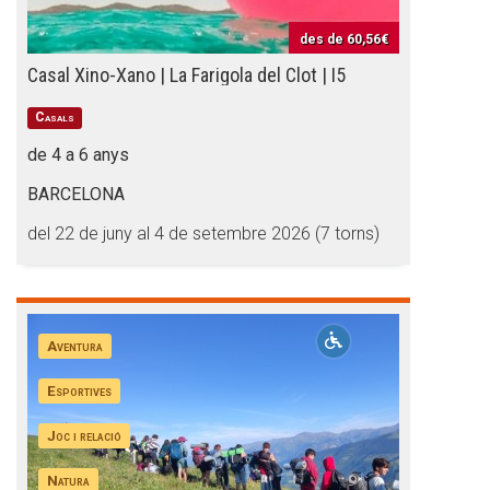
des de
60,56€
Casal Xino-Xano | La Farigola del Clot | I5
Casals
de 4 a 6 anys
BARCELONA
del 22 de juny al 4 de setembre 2026 (7 torns)
Aventura
Esportives
Joc i relació
Natura