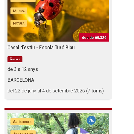
Música
Natura
des de
60,32€
Casal d'estiu - Escola Turó Blau
Casals
de 3 a 12 anys
BARCELONA
del 22 de juny al 4 de setembre 2026 (7 torns)
Artístiques
Joc i relació