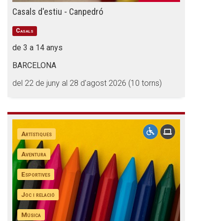
Butlletins
Casals d'estiu - Canpedró
Diari de la Fundació
Casals
Fundesplai als mitjans
de 3 a 14 anys
Xarxes socials
BARCELONA
del 22 de juny al 28 d'agost 2026 (10 torns)
COL·LABORA
Fes voluntariat
Artístiques
Fes un donatiu
Treballa amb nosaltres
Aventura
Esportives
Joc i relació
Música