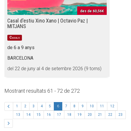
des de
60,56€
Casal d'estiu Xino Xano | Octavio Paz |
MITJANS
Casals
de 6 a 9 anys
BARCELONA
del 22 de juny al 4 de setembre 2026 (9 torns)
Mostrant resultats 61 - 72 de 272
(actual)
1
2
3
4
5
6
7
8
9
10
11
12
13
14
15
16
17
18
19
20
21
22
23