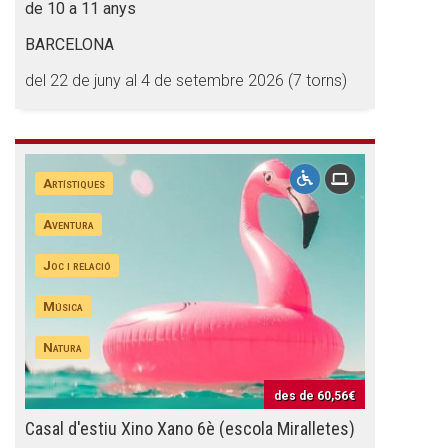
de 10 a 11 anys
BARCELONA
del 22 de juny al 4 de setembre 2026 (7 torns)
Artístiques
Aventura
Joc i relació
Música
Natura
des de
60,56€
Casal d'estiu Xino Xano 6è (escola Miralletes)