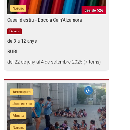
Natura
des de
52€
Casal d'estiu - Escola Ca n'Alzamora
Casals
de 3 a 12 anys
RUBI
del 22 de juny al 4 de setembre 2026 (7 torns)
Artístiques
Joc i relació
Música
Natura