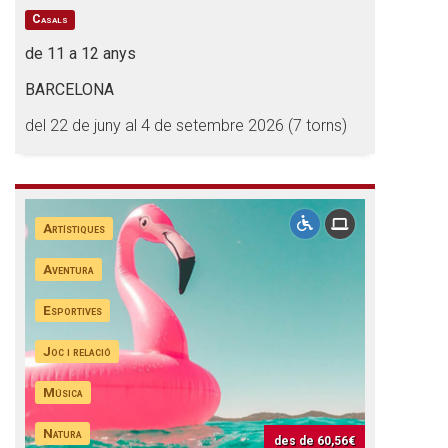
Casals
de 11 a 12 anys
BARCELONA
del 22 de juny al 4 de setembre 2026 (7 torns)
Artístiques
Aventura
Esportives
Joc i relació
Música
Natura
des de
60,56€