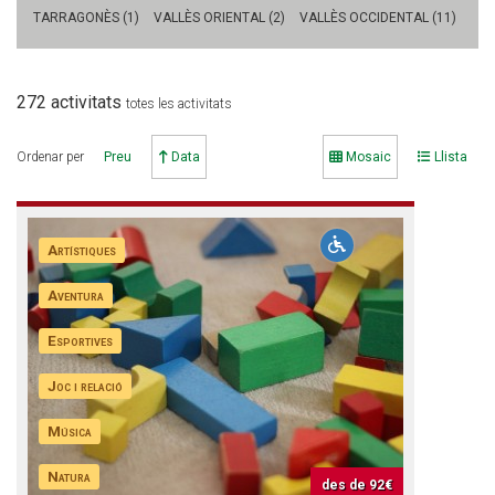
TARRAGONÈS (1)
VALLÈS ORIENTAL (2)
VALLÈS OCCIDENTAL (11)
CONEIX FUNDESPLAI
272 activitats
totes les activitats
La Fundació
Ordenar per
Preu
Data
Mosaic
Llista
L'equip
Missió i valors
Artístiques
Els comptes clars
Aventura
Memòria d'activitats
Esportives
Proposta educativa
Joc i relació
ACTUALITAT
Música
Notícies
Natura
des de
92€