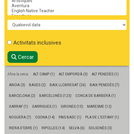
CASES DE COLÒNIES
Període
ACCIÓ SOCIAL I JOVES
Activitats inclusives
ESPLAIS
Cercar
Afina la cerca:
ALT CAMP (1)
ALT EMPORDÀ (3)
ALT PENEDÈS (1)
SUPORT TERCER SECTOR
ANOIA (3)
BAGES (2)
BAIX LLOBREGAT (26)
BAIX PENEDÈS (7)
BARCELONA (2)
BARCELONÈS (123)
CONCA DE BARBERÀ (1)
GARRAF (1)
GARRIGUES (1)
GIRONES (15)
MARESME (12)
NOGUERA (7)
OSONA (14)
PAIS BASC (1)
PLA DE L'ESTANY (1)
RIERA D'EBRE (1)
RIPOLLES (14)
SELVA (6)
SOLSONÈS (3)