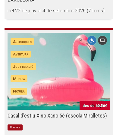
del 22 de juny al 4 de setembre 2026 (7 torns)
Artístiques
Aventura
Joc i relació
Música
Natura
des de
60,56€
Casal d'estiu Xino Xano 5è (escola Miralletes)
Casals