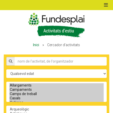
ACTIVITATS D'ESTIU
Inici
»
Cercador d'activitats
MÓN ESCOLAR
Nom de l'activitat, organitzador
ALBERG CENTRE ESPLAI
Edat
Tipus d'activitat
FORMACIÓ
Temàtica