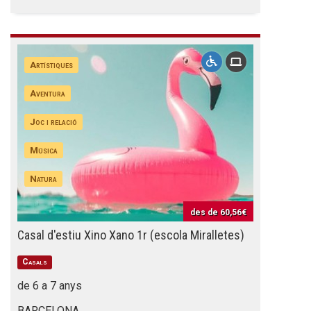
Artístiques
Aventura
Joc i relació
Música
Natura
des de
60,56€
Casal d'estiu Xino Xano 1r (escola Miralletes)
Casals
de 6 a 7 anys
BARCELONA