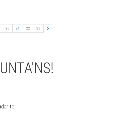
20
21
22
23
UNTA'NS!
dar-te.