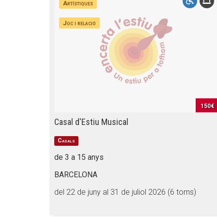
Artístiques
Joc i relació
150€
Casal d'Estiu Musical
Casals
de 3 a 15 anys
BARCELONA
del 22 de juny al 31 de juliol 2026 (6 torns)