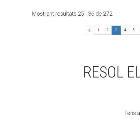
Mostrant resultats 25 - 36 de 272
(actual)
1
2
3
4
5
RESOL E
Tens a