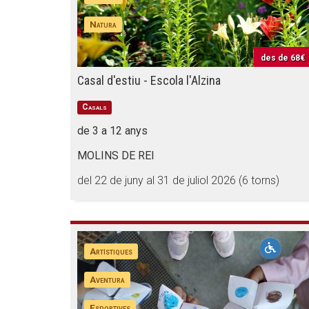
Natura
des de
68€
Casal d'estiu - Escola l'Alzina
Casals
de 3 a 12 anys
MOLINS DE REI
del 22 de juny al 31 de juliol 2026 (6 torns)
Artístiques
Aventura
Esportives