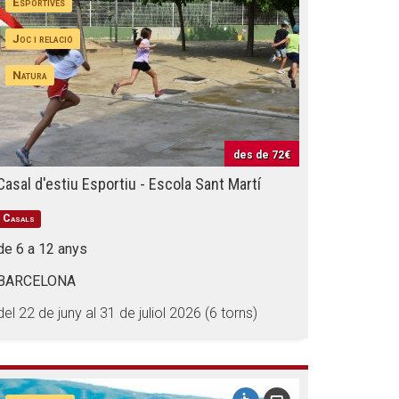
Esportives
Joc i relació
Natura
des de
72€
Casal d'estiu Esportiu - Escola Sant Martí
Casals
de 6 a 12 anys
BARCELONA
del 22 de juny al 31 de juliol 2026 (6 torns)