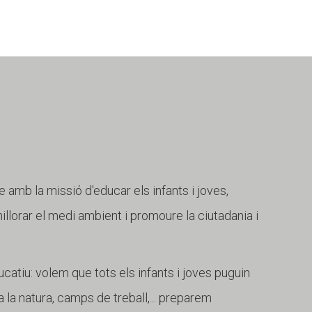
e amb la missió d'educar els infants i joves,
 millorar el medi ambient i promoure la ciutadania i
catiu: volem que tots els infants i joves puguin
 la natura, camps de treball,... preparem