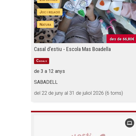
Joc i relació
Natura
des de
66,80€
Casal d'estiu - Escola Mas Boadella
Casals
de 3 a 12 anys
SABADELL
del 22 de juny al 31 de juliol 2026 (6 torns)