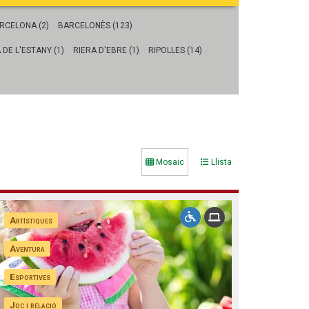
Fes un donatiu
Treballa amb nosaltres
RCELONA (2)
BARCELONÈS (123)
 DE L'ESTANY (1)
RIERA D'EBRE (1)
RIPOLLES (14)
Mosaic
Llista
Artístiques
Aventura
Esportives
Joc i relació