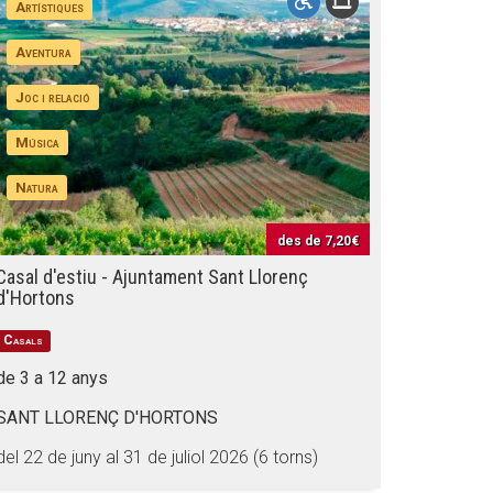
Artístiques
Aventura
Joc i relació
Música
Natura
des de
7,20€
Casal d'estiu - Ajuntament Sant Llorenç
d'Hortons
Casals
de 3 a 12 anys
SANT LLORENÇ D'HORTONS
del 22 de juny al 31 de juliol 2026 (6 torns)