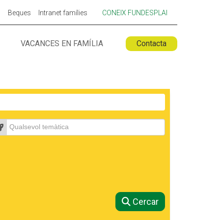
p
Beques
Intranet famílies
CONEIX FUNDESPLAI
VACANCES EN FAMÍLIA
Contacta
 ESPLAI
FORMACIÓ
SUPORT TERCER SECTOR
emàtica
Cercar
LABORA
Fes voluntariat