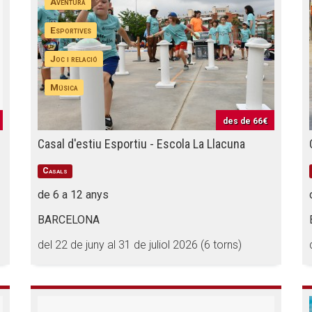
Aventura
Esportives
Joc i relació
Música
des de
66€
Casal d'estiu Esportiu - Escola La Llacuna
Casals
de 6 a 12 anys
BARCELONA
del 22 de juny al 31 de juliol 2026 (6 torns)