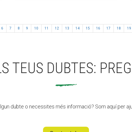
6
7
8
9
10
11
12
13
14
15
16
17
18
19
LS TEUS DUBTES: PREG
lgun dubte o necessites més informació? Som aquí per aju