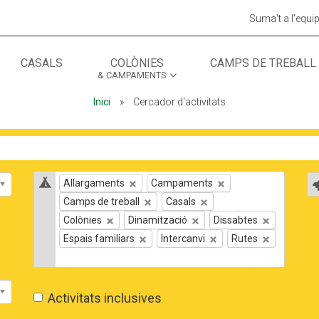
Suma't a l'equi
CASALS
COLÒNIES
CAMPS DE TREBALL
& CAMPAMENTS
MÓN ESCOLAR
ALBERG CENTRE
Inici
»
Cercador d'activitats
CCIÓ SOCIAL I JOVES
ESPLAIS
Tipus d'activitat
T
Allargaments
Campaments
Camps de treball
Casals
Colònies
Dinamització
Dissabtes
Espais familiars
Intercanvi
Rutes
Activitats inclusives
ACTUALITAT
COL·
Notícies