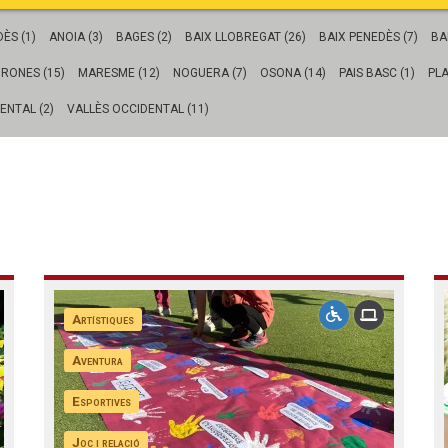
Butlletins
ors
Diari de la Fundació
ÈS (1)
ANOIA (3)
BAGES (2)
BAIX LLOBREGAT (26)
BAIX PENEDÈS (7)
BA
clars
Fundesplai als mitjans
IRONES (15)
MARESME (12)
NOGUERA (7)
OSONA (14)
PAIS BASC (1)
PLA
tivitats
Xarxes socials
ucativa
ENTAL (2)
VALLÈS OCCIDENTAL (11)
Artístiques
Aventura
Esportives
Joc i relació