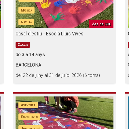
Música
Natura
des de
58€
Casal d'estiu - Escola Lluis Vives
Casals
de 3 a 14 anys
BARCELONA
del 22 de juny al 31 de juliol 2026 (6 torns)
Aventura
Esportives
Joc i relació