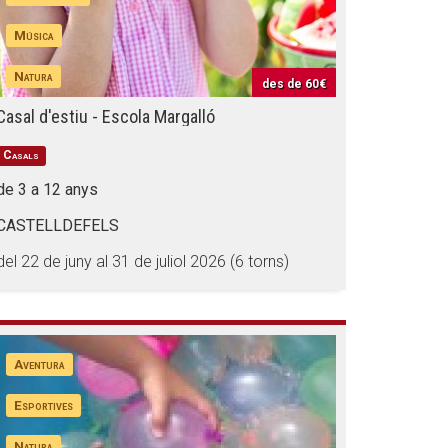
Música
Natura
des de
60€
Casal d'estiu - Escola Margalló
Casals
de 3 a 12 anys
CASTELLDEFELS
del 22 de juny al 31 de juliol 2026 (6 torns)
Aventura
Esportives
Natura