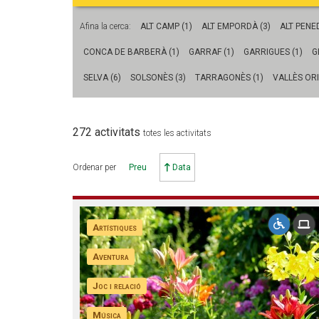
L'equip
Missió i val
Afina la cerca:
ALT CAMP (1)
ALT EMPORDÀ (3)
ALT PENED
Els comptes 
CONCA DE BARBERÀ (1)
GARRAF (1)
GARRIGUES (1)
G
Memòria d'ac
Proposta ed
SELVA (6)
SOLSONÈS (3)
TARRAGONÈS (1)
VALLÈS ORI
272 activitats
totes les activitats
Ordenar per
Preu
Data
Artístiques
Aventura
Joc i relació
Música