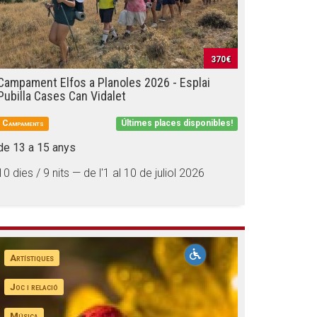
370€
Campament Elfos a Planoles 2026 - Esplai
Pubilla Cases Can Vidalet
Campaments
Últimes places disponibles!
de 13 a 15 anys
10 dies / 9 nits — de l'1 al 10 de juliol 2026
Artístiques
Joc i relació
Música