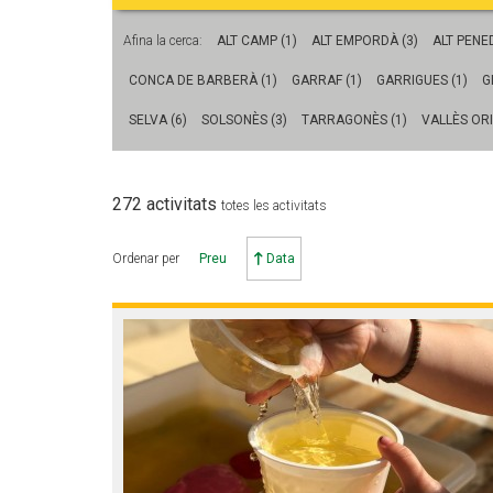
L'equip
Missió i val
Afina la cerca:
ALT CAMP (1)
ALT EMPORDÀ (3)
ALT PENED
Els comptes 
CONCA DE BARBERÀ (1)
GARRAF (1)
GARRIGUES (1)
G
Memòria d'ac
Proposta ed
SELVA (6)
SOLSONÈS (3)
TARRAGONÈS (1)
VALLÈS ORI
272 activitats
totes les activitats
Ordenar per
Preu
Data