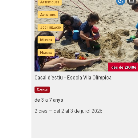
Artístiques
Aventura
Joc i relació
Música
Natura
des de
29,40€
Casal d'estiu - Escola Vila Olímpica
Casals
de 3 a 7 anys
2 dies — del 2 al 3 de juliol 2026