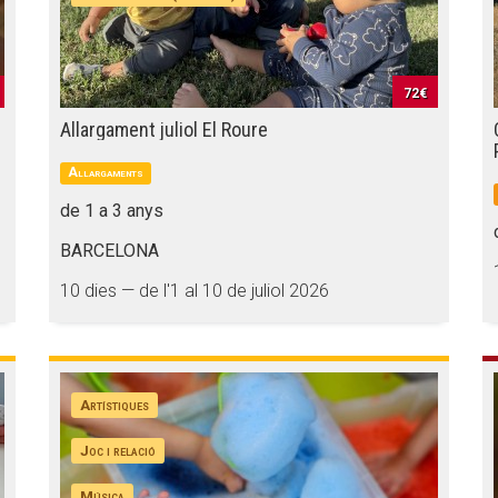
72€
Allargament juliol El Roure
Allargaments
de 1 a 3 anys
BARCELONA
10 dies — de l'1 al 10 de juliol 2026
Artístiques
Joc i relació
Música