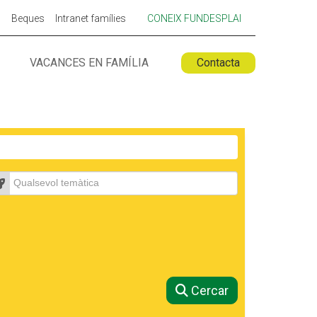
p
Beques
Intranet famílies
CONEIX FUNDESPLAI
VACANCES EN FAMÍLIA
Contacta
 ESPLAI
FORMACIÓ
SUPORT TERCER SECTOR
emàtica
Cercar
LABORA
Fes voluntariat