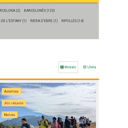
Fes un donatiu
Treballa amb nosaltres
RCELONA (2)
BARCELONÈS (123)
 DE L'ESTANY (1)
RIERA D'EBRE (1)
RIPOLLES (14)
Mosaic
Llista
Aventura
Joc i relació
Natura