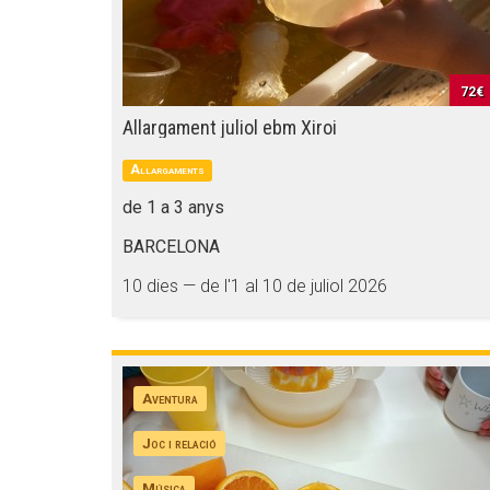
72€
Allargament juliol ebm Xiroi
Allargaments
de 1 a 3 anys
BARCELONA
10 dies — de l'1 al 10 de juliol 2026
Aventura
Joc i relació
Música