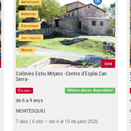
Artístiques
Aventura
Esportives
Joc i relació
Natura
300€
Colònies Estiu Mitjans -Centre d'Esplai Can
Serra-
Colònies
Últimes places disponibles!
de 6 a 9 anys
MONTESQUIU
7 dies / 6 nits — del 4 al 10 de juliol 2026