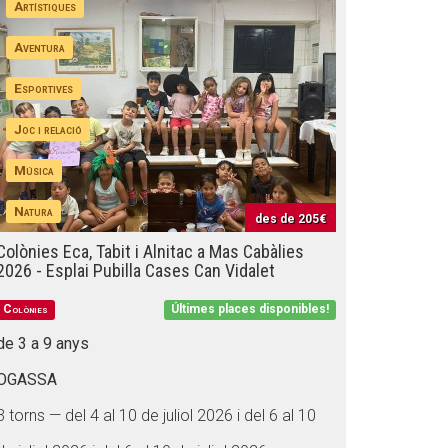
Artístiques
Aventura
Esportives
Joc i relació
Música
Natura
des de
205€
Colònies Eca, Tabit i Alnitac a Mas Cabàlies
2026 - Esplai Pubilla Cases Can Vidalet
Colònies
Últimes places disponibles!
de 3 a 9 anys
OGASSA
3 torns — del 4 al 10 de juliol 2026 i del 6 al 10