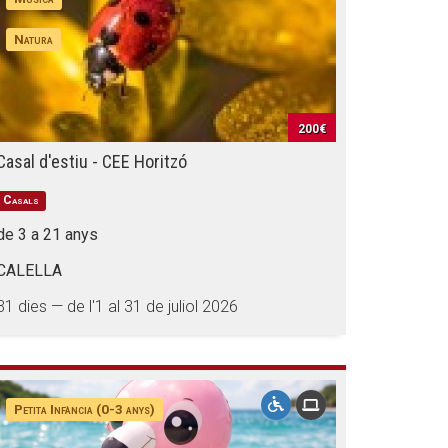
Natura
200€
Casal d'estiu - CEE Horitzó
Casals
de 3 a 21 anys
CALELLA
31 dies — de l'1 al 31 de juliol 2026
Petita Infància (0-3 anys)