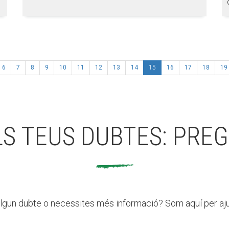
(actual)
6
7
8
9
10
11
12
13
14
15
16
17
18
19
LS TEUS DUBTES: PREG
lgun dubte o necessites més informació? Som aquí per aju