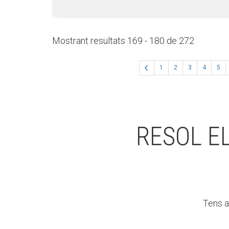
Mostrant resultats 169 - 180 de 272
1
2
3
4
5
RESOL E
Tens a