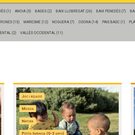
Butlletins
ors
Diari de la Fundació
ÈS (1)
ANOIA (3)
BAGES (2)
BAIX LLOBREGAT (26)
BAIX PENEDÈS (7)
BA
clars
Fundesplai als mitjans
IRONES (15)
MARESME (12)
NOGUERA (7)
OSONA (14)
PAIS BASC (1)
PLA
tivitats
Xarxes socials
ucativa
ENTAL (2)
VALLÈS OCCIDENTAL (11)
Joc i relació
Música
Natura
Petita Infància (0-3 anys)