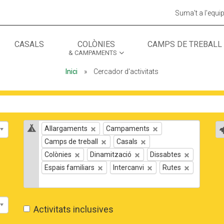
Suma't a l'equi
CASALS
COLÒNIES
CAMPS DE TREBALL
& CAMPAMENTS
MÓN ESCOLAR
ALBERG CENTRE
Inici
»
Cercador d'activitats
CCIÓ SOCIAL I JOVES
ESPLAIS
Tipus d'activitat
T
Allargaments
Campaments
Camps de treball
Casals
Colònies
Dinamització
Dissabtes
Espais familiars
Intercanvi
Rutes
Activitats inclusives
ACTUALITAT
COL·
Notícies