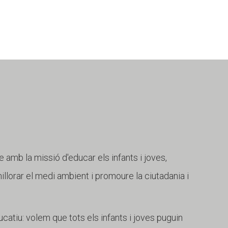
e amb la missió d'educar els infants i joves,
 millorar el medi ambient i promoure la ciutadania i
catiu: volem que tots els infants i joves puguin