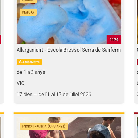
Natura
117€
Allargament - Escola Bressol Serra de Sanferm
Allargaments
de 1 a 3 anys
VIC
17 dies — de l'1 al 17 de juliol 2026
Petita Infància (0-3 anys)