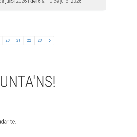
de juliol 2026 i del 6 al 10 de juliol 2026
20
21
22
23
UNTA'NS!
dar-te.