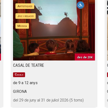
Artístiques
Joc i relació
Música
des de
20€
CASAL DE TEATRE
Casals
de 9 a 12 anys
GIRONA
del 29 de juny al 31 de juliol 2026 (5 torns)