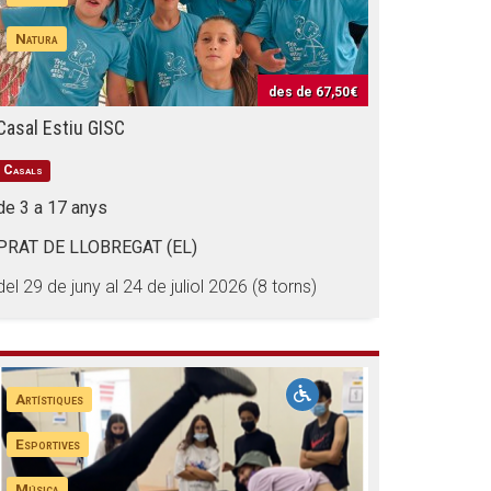
Natura
des de
67,50€
Casal Estiu GISC
Casals
de 3 a 17 anys
PRAT DE LLOBREGAT (EL)
del 29 de juny al 24 de juliol 2026 (8 torns)
Artístiques
Esportives
Música