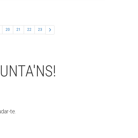
20
21
22
23
UNTA'NS!
dar-te.