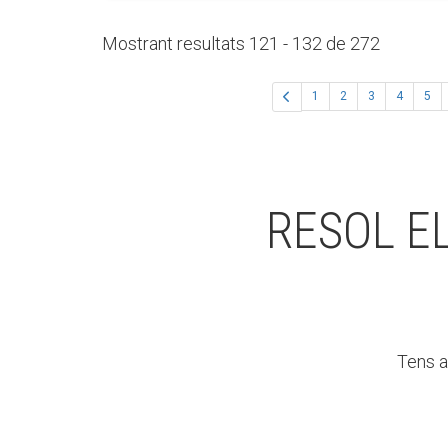
Mostrant resultats 121 - 132 de 272
1
2
3
4
5
RESOL E
Tens a