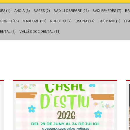
Butlletins
ors
Diari de la Fundació
ÈS (1)
ANOIA (3)
BAGES (2)
BAIX LLOBREGAT (26)
BAIX PENEDÈS (7)
BA
clars
Fundesplai als mitjans
IRONES (15)
MARESME (12)
NOGUERA (7)
OSONA (14)
PAIS BASC (1)
PLA
tivitats
Xarxes socials
ucativa
ENTAL (2)
VALLÈS OCCIDENTAL (11)