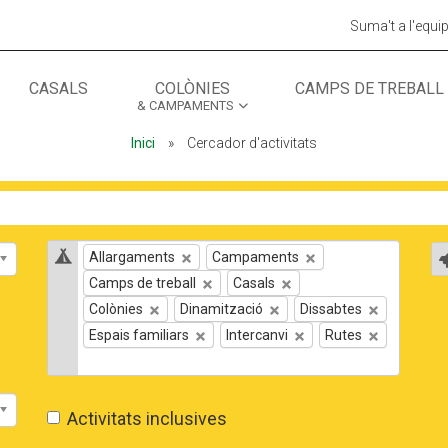
Suma't a l'equi
CASALS
COLÒNIES
CAMPS DE TREBALL
& CAMPAMENTS
MÓN ESCOLAR
ALBERG CENTRE
Inici
»
Cercador d'activitats
CCIÓ SOCIAL I JOVES
ESPLAIS
Tipus d'activitat
T
Allargaments
Campaments
Camps de treball
Casals
Colònies
Dinamització
Dissabtes
Espais familiars
Intercanvi
Rutes
Activitats inclusives
ACTUALITAT
COL·
Notícies