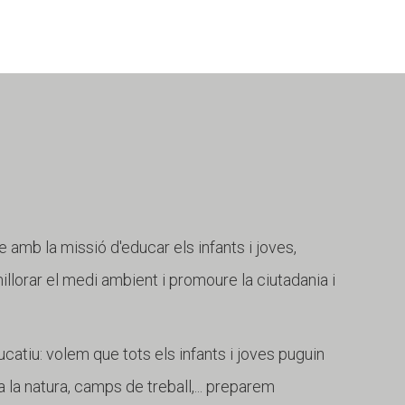
e amb la missió d'educar els infants i joves,
 millorar el medi ambient i promoure la ciutadania i
catiu: volem que tots els infants i joves puguin
 la natura, camps de treball,... preparem