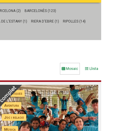
Fes un donatiu
Treballa amb nosaltres
RCELONA (2)
BARCELONÈS (123)
 DE L'ESTANY (1)
RIERA D'EBRE (1)
RIPOLLES (14)
Mosaic
Llista
Artístiques
Aventura
Joc i relació
Música