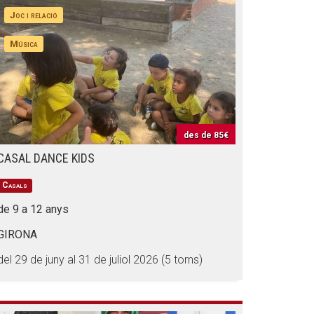
Joc i relació
Música
des de
85€
CASAL DANCE KIDS
Casals
de 9 a 12 anys
GIRONA
del 29 de juny al 31 de juliol 2026 (5 torns)