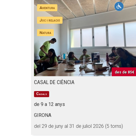
Aventura
Joc i relació
Natura
des de
85€
CASAL DE CIÈNCIA
Casals
de 9 a 12 anys
GIRONA
del 29 de juny al 31 de juliol 2026 (5 torns)