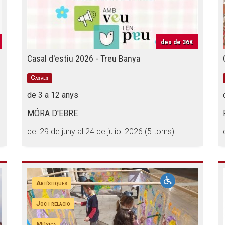
des de
36€
Casal d'estiu 2026 - Treu Banya
Casals
de 3 a 12 anys
MÓRA D'EBRE
del 29 de juny al 24 de juliol 2026 (5 torns)
Artístiques
Joc i relació
Música