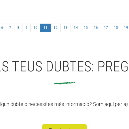
(actual)
6
7
8
9
10
11
12
13
14
15
16
17
18
19
LS TEUS DUBTES: PREG
lgun dubte o necessites més informació? Som aquí per aju