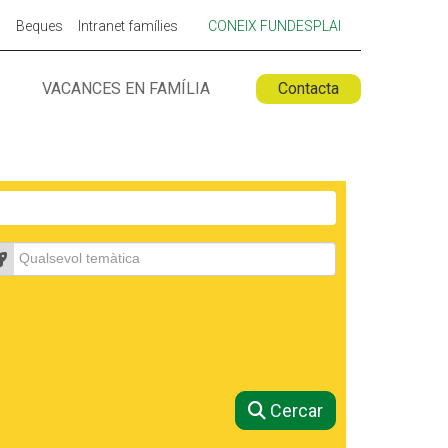
p
Beques
Intranet famílies
CONEIX FUNDESPLAI
VACANCES EN FAMÍLIA
Contacta
 ESPLAI
FORMACIÓ
SUPORT TERCER SECTOR
emàtica
Cercar
LABORA
Fes voluntariat