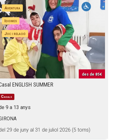
Aventura
Idiomes
Joc i relació
des de
85€
Casal ENGLISH SUMMER
Casals
de 9 a 13 anys
GIRONA
del 29 de juny al 31 de juliol 2026 (5 torns)