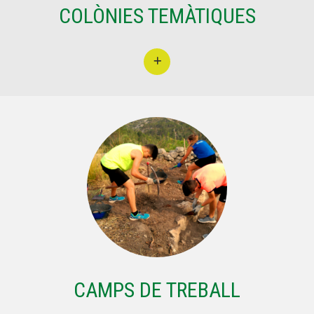
Butlletins
COLÒNIES TEMÀTIQUES
Diari de la Fundació
Fundesplai als mitjans
Xarxes socials
COL·LABORA
Fes voluntariat
Fes un donatiu
Treballa amb nosaltres
CAMPS DE TREBALL