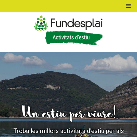
ACTIVITATS D'ESTIU
MÓN ESCOLAR
ALBERG CENTRE ESPLAI
Un estiu per viure!
FORMACIÓ
Troba les millors activitats d'estiu per als