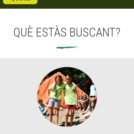
CONEIX FUNDESPLAI
QUÈ ESTÀS BUSCANT?
La Fundació
L'equip
Missió i valors
Els comptes clars
Memòria d'activitats
Proposta educativa
ACTUALITAT
Notícies